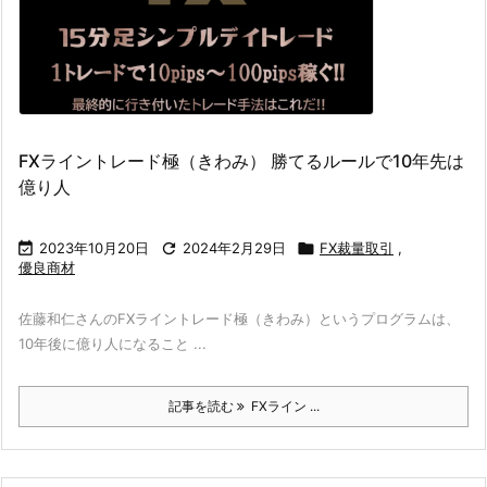
FXライントレード極（きわみ） 勝てるルールで10年先は
億り人

2023年10月20日

2024年2月29日

FX裁量取引
,
優良商材
佐藤和仁さんのFXライントレード極（きわみ）というプログラムは、
10年後に億り人になること ...
記事を読む
FXライン ...