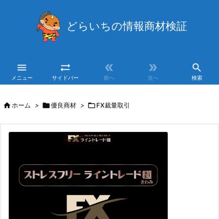
どらいちの情報商材検証





メニュー
サイドバー
前へ
次へ
検索

ホーム
>

優良商材
>

FX裁量取引