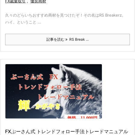
FX裁量取引
,
優良商材
久々のどらいちおすすめ商材を見つけたぞ！その名はRS Breakerz。
ハイ、ということ ...
記事を読む
RS Break ...
FXぷーさん式 トレンドフォロー手法トレードマニュアル