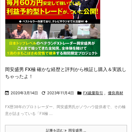
岡安盛男 FX極 確かな経歴と評判から検証し購入＆実践し
ちゃったよ！

2020年3月14日

2023年11月4日

FX裁量取引
,
優良商材
FX歴38年のプロトレーダー、岡安盛男氏がノウハウ提供者で、その極
意が詰まっている「FX極 ...
記事を読む
岡安盛男 ...