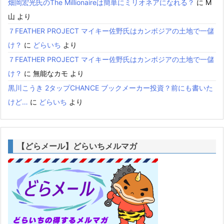
畑岡宏光氏のThe Millionaireは簡単にミリオネアになれる？
に
M
山
より
７FEATHER PROJECT マイキー佐野氏はカンボジアの土地で一儲
け？
に
どらいち
より
７FEATHER PROJECT マイキー佐野氏はカンボジアの土地で一儲
け？
に
無能なカモ
より
黒川こうき 2タップCHANCE ブックメーカー投資？前にも書いた
けど…
に
どらいち
より
【どらメール】どらいちメルマガ