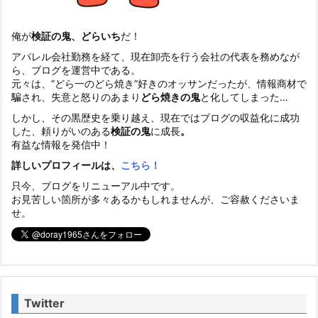
俺が
検証の鬼、どらいち
だ！
アパレル会社勤務を経て、現在卸売を行う会社の代表を務めなが
ら、ブログを運営中である。
元々は、”どら一のどら焼き”好きのオッサンだったが、情報商材で
騙され、失意と怒りのあまり
どら焼きの鬼
と化してしまった…
しかし、その黒歴史を乗り越え、現在ではブログの収益化に成功
した、頼りがいのある
検証の鬼
に成長
。
有益な情報を発信中！
詳しいプロフィールは、
こちら！
只今、ブログをリニューアル中です。
お見苦しい箇所が多々あるかもしれませんが、ご容赦くださいま
せ。
Twitter