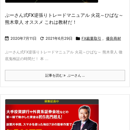
ぷーさん式FX逆張りトレードマニュアル 火花～ひばな～
熊木章人 オススメ これは教材だ！

2020年7月11日

2021年6月29日

FX裁量取引
,
優良商材
ぷーさん式FX逆張りトレードマニュアル 火花～ひばな～ 熊木章人 徹
底鬼検証の時間だ！ 本 ...
記事を読む
ぷーさん ...