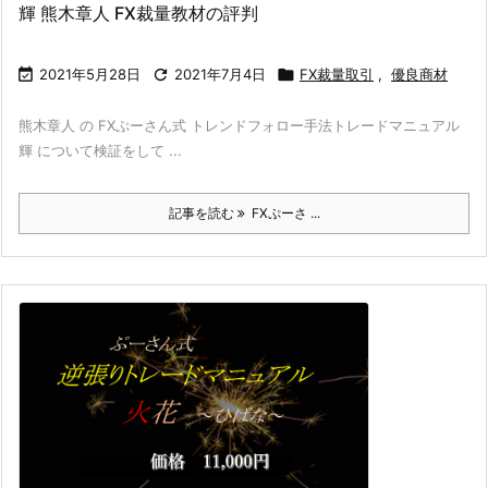
輝 熊木章人 FX裁量教材の評判

2021年5月28日

2021年7月4日

FX裁量取引
,
優良商材
熊木章人 の FXぷーさん式 トレンドフォロー手法トレードマニュアル
輝 について検証をして ...
記事を読む
FXぷーさ ...