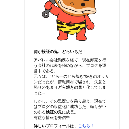
俺が
検証の鬼、どらいち
だ！
アパレル会社勤務を経て、現在卸売を行
う会社の代表を務めながら、ブログを運
営中である。
元々は、”どら一のどら焼き”好きのオッサ
ンだったが、情報商材で騙され、失意と
怒りのあまり
どら焼きの鬼
と化してしま
った…
しかし、その黒歴史を乗り越え、現在で
はブログの収益化に成功した、頼りがい
のある
検証の鬼
に成長
。
有益な情報を発信中！
詳しいプロフィールは、
こちら！