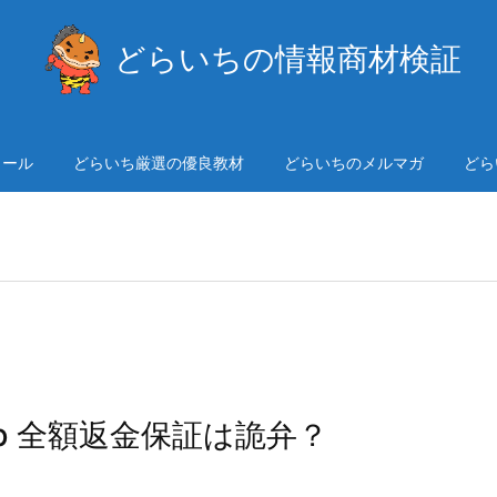
どらいちの情報商材検証
ィール
どらいち厳選の優良教材
どらいちのメルマガ
どら
 Club 全額返金保証は詭弁？