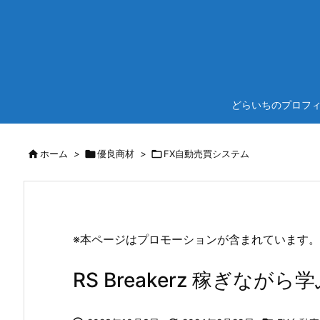
どらいちのプロフ

ホーム
>

優良商材
>

FX自動売買システム
※本ページはプロモーションが含まれています。
RS Breakerz 稼ぎな