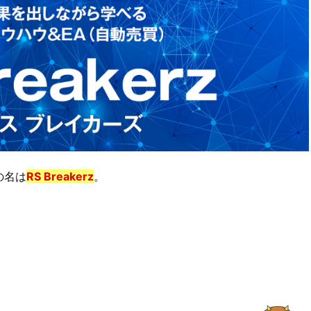
の名は
RS Breakerz
。