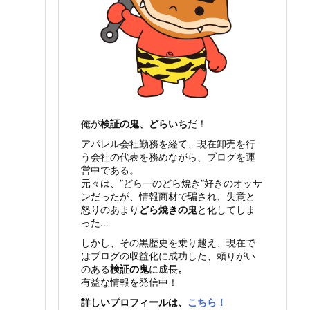
俺が
検証の鬼、どらいち
だ！
アパレル会社勤務を経て、現在卸売を行
う会社の代表を務めながら、ブログを運
営中である。
元々は、”どら一のどら焼き”好きのオッサ
ンだったが、情報商材で騙され、失意と
怒りのあまり
どら焼きの鬼
と化してしま
った…
しかし、その黒歴史を乗り越え、現在で
はブログの収益化に成功した、頼りがい
のある
検証の鬼
に成長
。
有益な情報を発信中！
詳しいプロフィールは、
こちら！