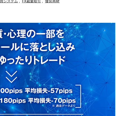
売買システム
,
FX裁量取引
,
優良商材