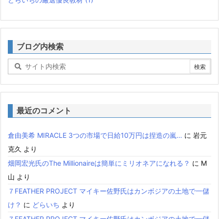
ブログ内検索
最近のコメント
倉由美希 MIRACLE 3つの市場で日給10万円は捏造の嵐…
に
岩元
克久
より
畑岡宏光氏のThe Millionaireは簡単にミリオネアになれる？
に
M
山
より
７FEATHER PROJECT マイキー佐野氏はカンボジアの土地で一儲
け？
に
どらいち
より
７FEATHER PROJECT マイキー佐野氏はカンボジアの土地で一儲