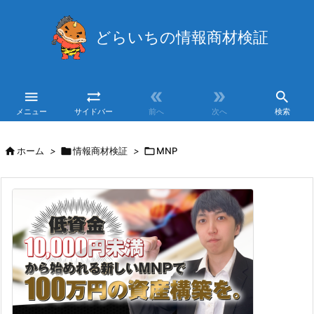
どらいちの情報商材検証





メニュー
サイドバー
前へ
次へ
検索

ホーム
>

情報商材検証
>

MNP