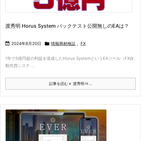
渡秀明 Horus System バックテスト公開無しのEAは？

2024年8月20日

情報商材検証
,
FX
1年で5億円超の利益を達成したHorus SystemというEAツール（FX自
動売買システ ...
記事を読む
渡秀明 H ...