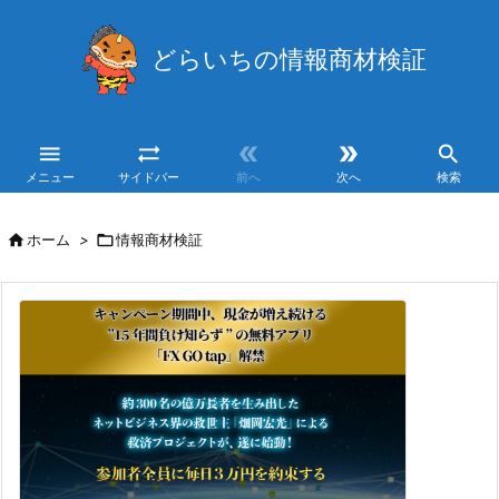
どらいちの情報商材検証





メニュー
サイドバー
前へ
次へ
検索

ホーム
>

情報商材検証