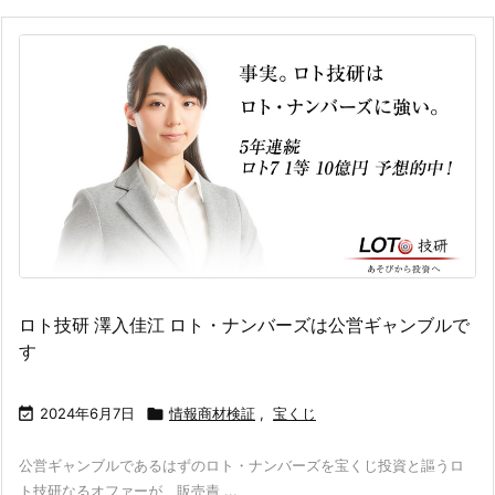
ロト技研 澤入佳江 ロト・ナンバーズは公営ギャンブルで
す

2024年6月7日

情報商材検証
,
宝くじ
公営ギャンブルであるはずのロト・ナンバーズを宝くじ投資と謳うロ
ト技研なるオファーが、販売責 ...