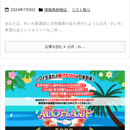

2024年7月9日

情報商材検証
,
リスト取り
あなたは、れいわ新選組と日本維新の会を併せたような公式・れいわ
希望の会というオファーをご存 ...
記事を読む
公式・れ ...