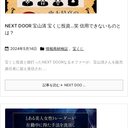
NEXT DOOR 宝山清 宝くじ投資…笑 信用できないものと
は？

2024年5月14日

情報商材検証
,
宝くじ
宝くじ投資と銘打ったNEXT DOORなるオファーが、宝山清さんを販売
責任者に据え発信され ...
記事を読む
NEXT DOO ...