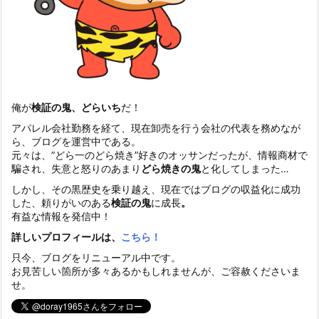
俺が
検証の鬼、どらいち
だ！
アパレル会社勤務を経て、現在卸売を行う会社の代表を務めなが
ら、ブログを運営中である。
元々は、”どら一のどら焼き”好きのオッサンだったが、情報商材で
騙され、失意と怒りのあまり
どら焼きの鬼
と化してしまった…
しかし、その黒歴史を乗り越え、現在ではブログの収益化に成功
した、頼りがいのある
検証の鬼
に成長
。
有益な情報を発信中！
詳しいプロフィールは、
こちら！
只今、ブログをリニューアル中です。
お見苦しい箇所が多々あるかもしれませんが、ご容赦くださいま
せ。