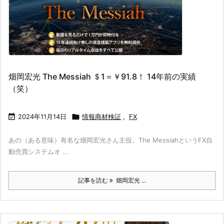
畑岡宏光 The Messiah ＄1＝￥91.8！ 14年前の実績
（笑）

2024年11月14日

情報商材検証
,
FX
あの（ある意味）有名な畑岡宏光さん主役、The MessiahというFX自
動売買システムオ ...
記事を読む
畑岡宏光 ...