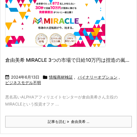
倉由美希 MIRACLE 3つの市場で日給10万円は捏造の嵐…

2024年6月13日

情報商材検証
,
バイナリーオプション
,
ビジネスモデル不明
悪名高いALPHAアフィリエイトセンターが倉由美希さん主役の
MIRACLEという投資オファ ...
記事を読む
倉由美希 ...