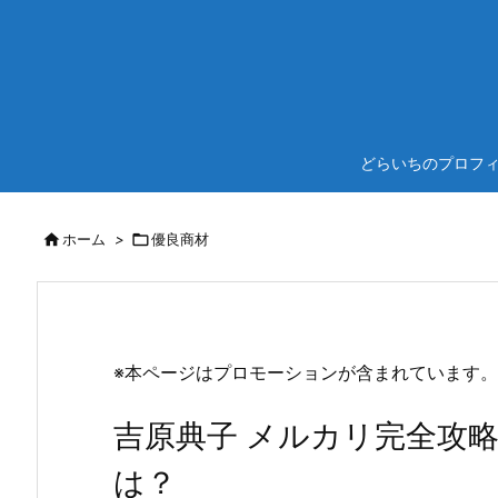
どらいちのプロフ

ホーム
>

優良商材
※本ページはプロモーションが含まれています。
吉原典子 メルカリ完全攻
は？