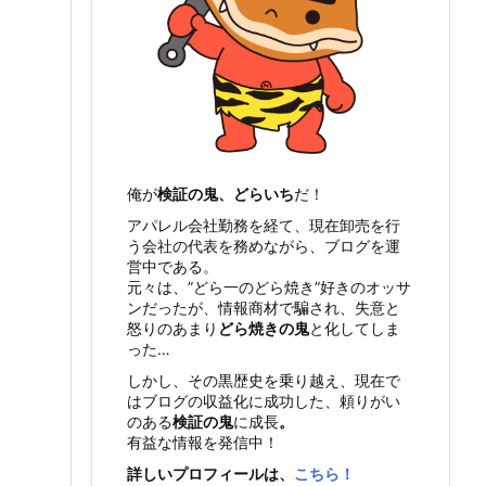
俺が
検証の鬼、どらいち
だ！
アパレル会社勤務を経て、現在卸売を行
う会社の代表を務めながら、ブログを運
営中である。
元々は、”どら一のどら焼き”好きのオッサ
ンだったが、情報商材で騙され、失意と
怒りのあまり
どら焼きの鬼
と化してしま
った…
しかし、その黒歴史を乗り越え、現在で
はブログの収益化に成功した、頼りがい
のある
検証の鬼
に成長
。
有益な情報を発信中！
詳しいプロフィールは、
こちら！