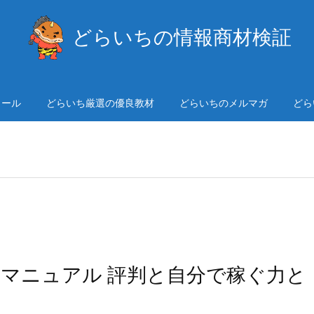
どらいちの情報商材検証
ィール
どらいち厳選の優良教材
どらいちのメルマガ
どら
略マニュアル 評判と自分で稼ぐ力と