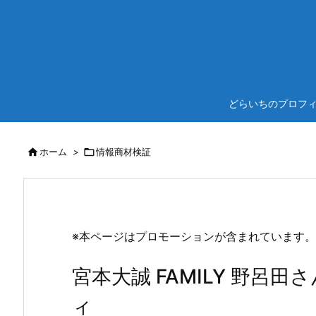
どらいちのプロフ

ホーム
>

情報商材検証
※本ページはプロモーションが含まれています。
宮本大誠 FAMILY 野
ィ