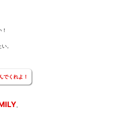
い！
たい。
んでくれよ！
MILY
。