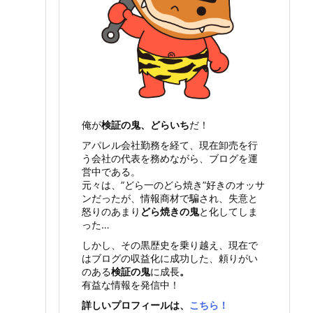
俺が
検証の鬼、どらいち
だ！
アパレル会社勤務を経て、現在卸売を行
う会社の代表を務めながら、ブログを運
営中である。
元々は、”どら一のどら焼き”好きのオッサ
ンだったが、情報商材で騙され、失意と
怒りのあまり
どら焼きの鬼
と化してしま
った…
しかし、その黒歴史を乗り越え、現在で
はブログの収益化に成功した、頼りがい
のある
検証の鬼
に成長
。
有益な情報を発信中！
詳しいプロフィールは、
こちら！