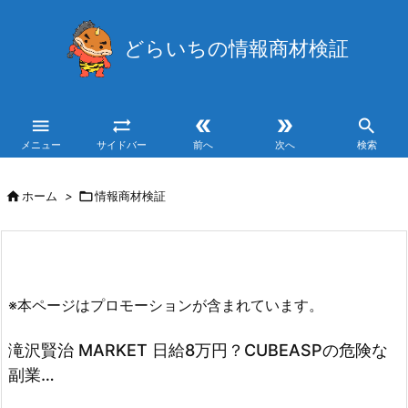
どらいちの情報商材検証





メニュー
サイドバー
前へ
次へ
検索

ホーム
>

情報商材検証
※本ページはプロモーションが含まれています。
滝沢賢治 MARKET 日給8万円？CUBEASPの危険な
副業…