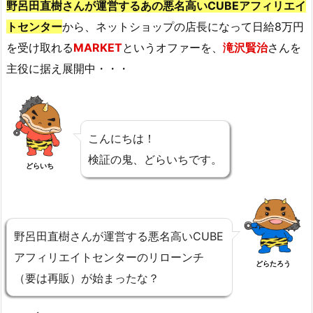
野呂田直樹さんが運営するあの悪名高いCUBEアフィリエイ
トセンター
から、ネットショップの店長になって日給8万円
を受け取れる
MARKET
というオファーを、
滝沢賢治
さんを
主役に据え展開中・・・
こんにちは！
検証の鬼、どらいちです。
どらいち
野呂田直樹さんが運営する悪名高いCUBE
アフィリエイトセンターのリローンチ
どらたろう
（要は再販）が始まったな？