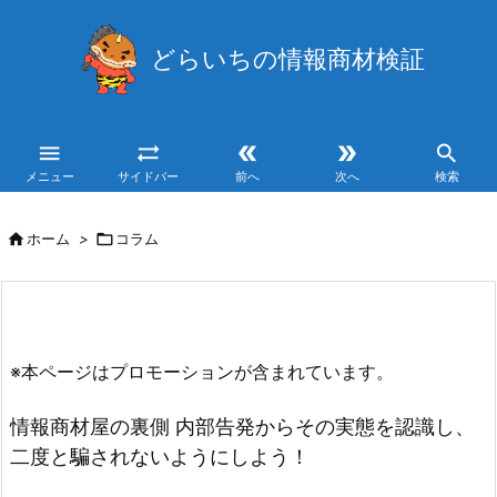
どらいちの情報商材検証





メニュー
サイドバー
前へ
次へ
検索

ホーム
>

コラム
※本ページはプロモーションが含まれています。
情報商材屋の裏側 内部告発からその実態を認識し、
二度と騙されないようにしよう！