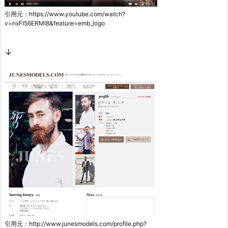
引用元：https://www.youtube.com/watch?
v=nxFI56ERMI8&feature=emb_logo
↓
引用元：http://www.junesmodels.com/profile.php?