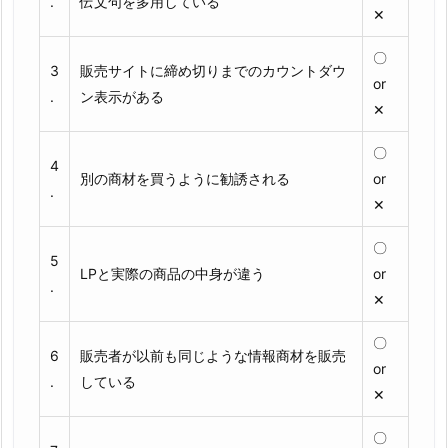
.
伝文句を多用している
✕
〇
3
販売サイトに締め切りまでのカウントダウ
or
.
ン表示がある
✕
〇
4
別の商材を買うように勧誘される
or
.
✕
〇
5
LPと実際の商品の中身が違う
or
.
✕
〇
6
販売者が以前も同じような情報商材を販売
or
.
している
✕
〇