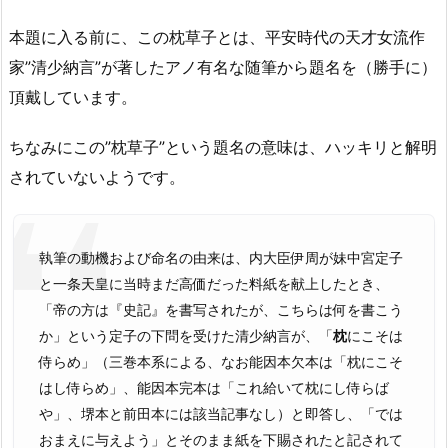
本題に入る前に、この枕草子とは、平安時代の天才女流作
家”清少納言”が著したアノ有名な随筆から題名を（勝手に）
頂戴しています。
ちなみにこの”枕草子”という題名の意味は、ハッキリと解明
されていないようです。
執筆の動機および命名の由来は、内大臣伊周が妹中宮定子
と一条天皇に当時まだ高価だった料紙を献上したとき、
「帝の方は『史記』を書写されたが、こちらは何を書こう
か」という定子の下問を受けた清少納言が、「
枕
にこそは
侍らめ」（三巻本系による、なお能因本欠本は「枕にこそ
はし侍らめ」、能因本完本は「これ給いて枕にし侍らば
や」、堺本と前田本には該当記事なし）と即答し、「では
おまえに与えよう」とそのまま紙を下賜されたと記されて