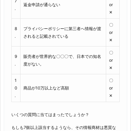
7
返金申請が通らない
or
.
✕
〇
8
プライバシーポリシーに第三者へ情報が渡
or
.
されると記載されている
✕
〇
9
販売者が世界的な〇〇〇で、日本での知名
or
.
度がない。
✕
1
〇
0
商品が10万以上など高額
or
.
✕
いくつの質問に当てはまったでしょうか？
もしも7個以上該当するようなら、その情報商材は悪質な