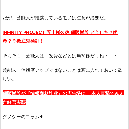
だが、芸能人が推薦しているモノは注意が必要だ。
INFINITY PROJECT 五十嵐久徳
保阪
尚希 どうした？尚
希？？徹底鬼検証！
そもそも、芸能人は、投資などとは無関係だしね・・・
芸能人＝信頼度アップではないことは頭に入れておいて欲
しい。
保阪尚希が『情報商材詐欺』の広告塔に！ 本人直撃でみえ
た経営実態
グノシーのコラム↑