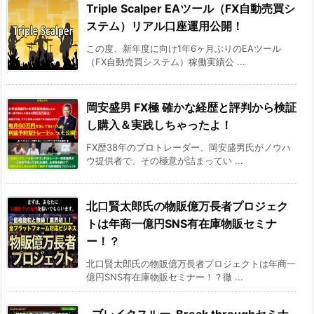
Triple Scalper EAツール（FX自動売買シ
ステム）リアル口座運用公開！
この度、新年度に向け1年6ヶ月ぶりのEAツール
（FX自動売買システム）稼働実績公 ...
岡安盛男 FX極 確かな経歴と評判から検証
し購入＆実践しちゃったよ！
FX歴38年のプロトレーダー、岡安盛男氏がノウハ
ウ提供者で、その極意が詰まってい ...
北口賢太郎氏の物販億万長者プロジェク
トは年商一億円SNS有在庫物販セミナ
ー！？
北口賢太郎氏の物販億万長者プロジェクトは年商一
億円SNS有在庫物販セミナー！？徹 ...