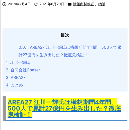

2019年7月4日

2021年6月20日

情報商材検証
,
物販
目次
0.0.1.
AREA27 江川一輝氏は構想期間4年間、500人で累
計27億円を生み出した？徹底鬼検証！
1.
江川一輝氏
2.
合同会社Chaser
3.
AREA27
4.
まとめ
AREA27 江川一輝氏は構想期間4年間、
500人で累計27億円を生み出した？
徹底
鬼検証！