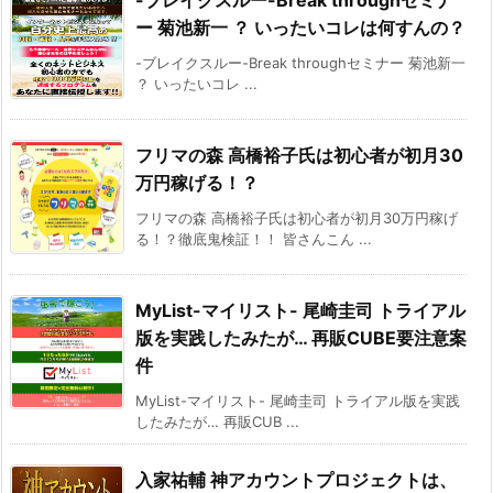
-ブレイクスルー-Break throughセミナ
ー 菊池新一 ？ いったいコレは何すんの？
-ブレイクスルー-Break throughセミナー 菊池新一
？ いったいコレ ...
フリマの森 高橋裕子氏は初心者が初月30
万円稼げる！？
フリマの森 高橋裕子氏は初心者が初月30万円稼げ
る！？徹底鬼検証！！ 皆さんこん ...
MyList-マイリスト- 尾崎圭司 トライアル
版を実践したみたが… 再販CUBE要注意案
件
MyList-マイリスト- 尾崎圭司 トライアル版を実践
したみたが… 再販CUB ...
入家祐輔 神アカウントプロジェクトは、