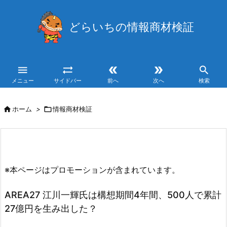
どらいちの情報商材検証





メニュー
サイドバー
前へ
次へ
検索

ホーム
>

情報商材検証
※本ページはプロモーションが含まれています。
AREA27 江川一輝氏は構想期間4年間、500人で累計
27億円を生み出した？