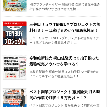
NEOフランチャイザー 加藤行俊 自動で資産を生み
出す秘密の裏ワザとは？徹底鬼検 ...
三矢田リョウ TENBUYプロジェクトの無
料セミナーは稼げるのか？徹底鬼検証！
三矢田リョウ TENBUYプロジェクトの無料セミナ
ーは稼げるのか？徹底鬼検証！ ...
令和維新転売 桐山佳隆氏は３拍子揃った
最強転売ノウハウを学べる？
令和維新転売 桐山佳隆氏は３拍子揃った最強転売
ノウハウを学べる？徹底鬼検証！！ ...
ベスト副業プロジェクト 藤居隆夫 月５時
間の作業で月収１５万円以上！？
ベスト副業プロジェクト 藤居隆夫 月５時間の作業