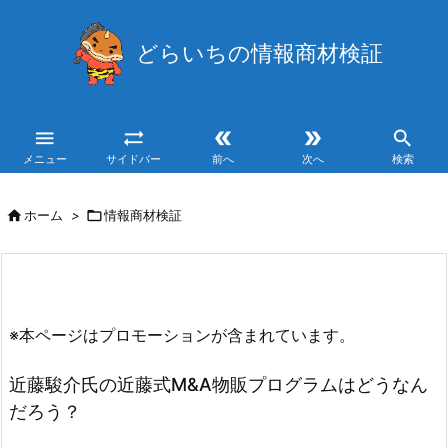
どらいちの情報商材検証





メニュー
サイドバー
前へ
次へ
検索

ホーム
>

情報商材検証
※本ページはプロモーションが含まれています。
近藤駿介氏の近藤式M&A物販プログラムはどうなん
だろう？