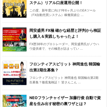
ステム）リアル口座運用公開！
この度、新年度に向け1年6ヶ月ぶりのEAツール
（FX自動売買システム）稼働実績公 ...
岡安盛男 FX極 確かな経歴と評判から検証
し購入＆実践しちゃったよ！
FX歴38年のプロトレーダー、岡安盛男氏がノウハ
ウ提供者で、その極意が詰まってい ...
フロンティアスピリット 神岡進也 韓国輸
出第2期生募集？
フロンティアスピリット 神岡進也 韓国輸出第2期
生募集？徹底鬼検証！ 皆さんこん ...
NEOフランチャイザー 加藤行俊 自動で資
産を生み出す秘密の裏ワザとは？