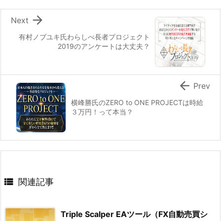

Next
有村ノブユキ氏わらしべ長者プロジェクト
2019のアンケートは大丈夫？

Prev
横峰勝氏のZERO to ONE PROJECTは時給
３万円！って本当？

関連記事
Triple Scalper EAツール（FX自動売買シ