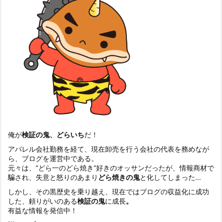
俺が
検証の鬼、どらいち
だ！
アパレル会社勤務を経て、現在卸売を行う会社の代表を務めなが
ら、ブログを運営中である。
元々は、”どら一のどら焼き”好きのオッサンだったが、情報商材で
騙され、失意と怒りのあまり
どら焼きの鬼
と化してしまった…
しかし、その黒歴史を乗り越え、現在ではブログの収益化に成功
した、頼りがいのある
検証の鬼
に成長
。
有益な情報を発信中！