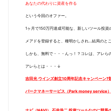
あなたの代わりに資産を作る
という今回のオファー。
1ヶ月で150万円達成可能な、新しいツール投資
メアドを登録すると、種明かしされ…結局のと
しかも、無料で・・・んっ！？コレは、アレら
アレらとは・・・↓
吉田
光 ウインズ創立10周年記念キャンペーン
パークマネーサービス（Park money servi
ナビ（
NAVI
） 石井浩二 投資ツールなのに競馬