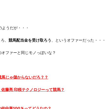
のようだが・・・
ころ、
競馬配当金を受け取ろう
、というオファーだった・・・
のオファーと同じモノっぽいな？
?競馬じゃ儲からないだろ？？
ce） 佐藤亮 印税テクノロジーって競馬？
の的中率100％ってどうなの？