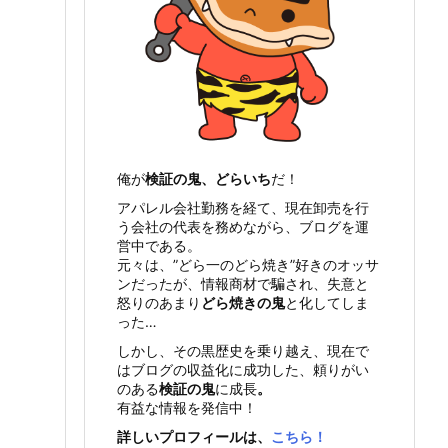
俺が
検証の鬼、どらいち
だ！
アパレル会社勤務を経て、現在卸売を行
う会社の代表を務めながら、ブログを運
営中である。
元々は、”どら一のどら焼き”好きのオッサ
ンだったが、情報商材で騙され、失意と
怒りのあまり
どら焼きの鬼
と化してしま
った…
しかし、その黒歴史を乗り越え、現在で
はブログの収益化に成功した、頼りがい
のある
検証の鬼
に成長
。
有益な情報を発信中！
詳しいプロフィールは、
こちら！