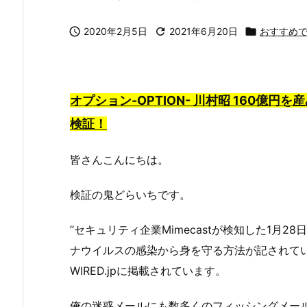

2020年2月5日

2021年6月20日

おすすめ
オプション-OPTION- 川村昭 160
検証！
皆さんこんにちは。
検証の鬼どらいちです。
’’セキュリティ企業Mimecastが検知した1
ナウイルスの感染から身を守る方法が記されてい
WIRED.jpに掲載されています。
俺の迷惑メールにも数多くのフィッシングメー