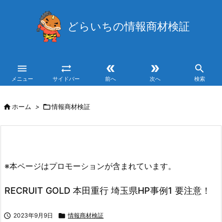
どらいちの情報商材検証





メニュー
サイドバー
前へ
次へ
検索

ホーム
>

情報商材検証
※本ページはプロモーションが含まれています。
RECRUIT GOLD 本田重行 埼玉県HP事例1 要注意！

2023年9月9日

情報商材検証