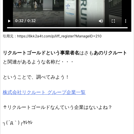
引用元：https://6kk2a4t.com/p/liff_register?ManageID=210
リクルートゴールドという事業者名
はさも
あのリクルート
と関連があるような名称だ・・・
ということで、調べてみよう！
株式会社リクルート グループ企業一覧
↑リクルートゴールドなんていう企業はないよね？
┐(´д｀)┌ﾔﾚﾔﾚ