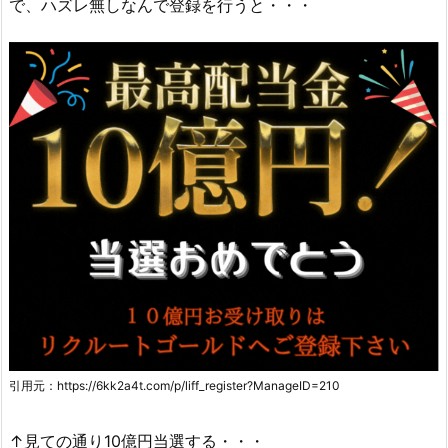
で、ハズレ無しなんで登録を行うと・・・
引用元：https://6kk2a4t.com/p/liff_register?ManageID=210
↑見ての通り10億円当選する・・・