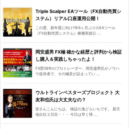
Triple Scalper EAツール（FX自動売買シ
ステム）リアル口座運用公開！
この度、新年度に向け1年6ヶ月ぶりのEAツール
（FX自動売買システム）稼働実績公 ...
岡安盛男 FX極 確かな経歴と評判から検証
し購入＆実践しちゃったよ！
FX歴38年のプロトレーダー、岡安盛男氏がノウハ
ウ提供者で、その極意が詰まってい ...
ウルトラインベスターズプロジェクト 大
友和也氏は大丈夫なの？
皆さんこんにちは。 検証の鬼どらいちです。 新天
地出社２日目・・・ 今日は早く帰 ...