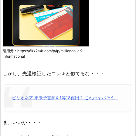
引用元：https://6kk2a4t.com/p/lp/milliondollar?
informationaf
しかし、先週検証したコレ↓と似てるな・・・
ビリオネア 未来予言師X 1等18億円？ これはヤバそう…
ま、いいか・・・