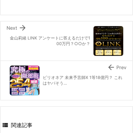

Next
金山莉緒 LINK アンケートに答えるだけで1
00万円？○○か？

Prev
ビリオネア 未来予言師X 1等18億円？ これ
はヤバそう…

関連記事