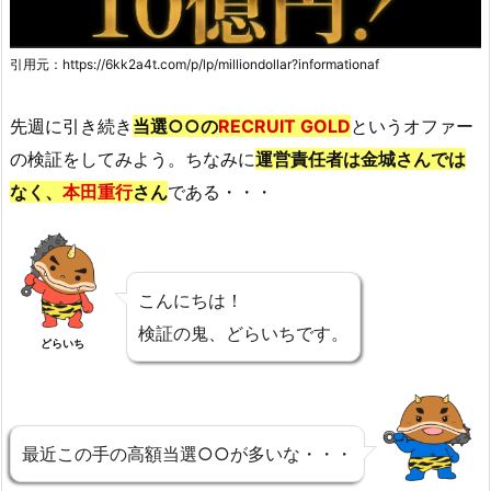
引用元：https://6kk2a4t.com/p/lp/milliondollar?informationaf
先週に引き続き
当選○○の
RECRUIT GOLD
というオファー
の検証をしてみよう。ちなみに
運営責任者は金城さんでは
なく、
本田重行
さん
である・・・
こんにちは！
検証の鬼、どらいちです。
どらいち
最近この手の高額当選○○が多いな・・・