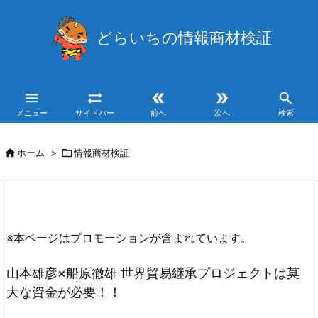
どらいちの情報商材検証





メニュー
サイドバー
前へ
次へ
検索

ホーム
>

情報商材検証
※本ページはプロモーションが含まれています。
山本雄彦×船原徹雄 世界貿易継承プロジェクトは莫
大な資金が必要！！