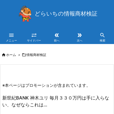
どらいちの情報商材検証





メニュー
サイドバー
前へ
次へ
検索

ホーム
>

情報商材検証
※本ページはプロモーションが含まれています。
新世紀BANK 神木ユリ 毎月３３０万円は手に入らな
い、なぜならこれは…