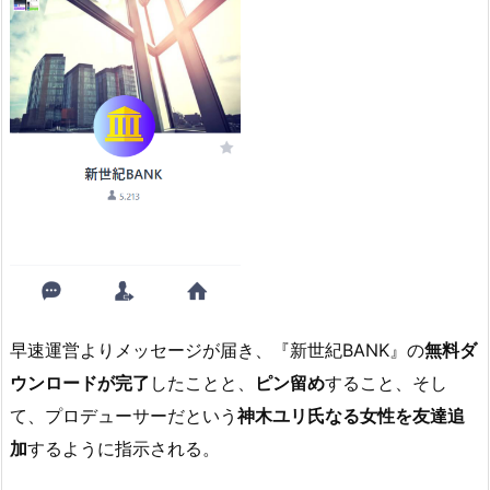
早速運営よりメッセージが届き、『新世紀BANK』の
無料ダ
ウンロードが完了
したことと、
ピン留め
すること、そし
て、プロデューサーだという
神木ユリ氏なる女性を友達追
加
するように指示される。