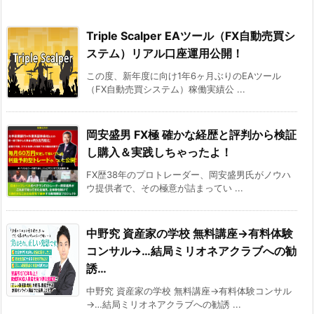
Triple Scalper EAツール（FX自動売買シ
ステム）リアル口座運用公開！
この度、新年度に向け1年6ヶ月ぶりのEAツール
（FX自動売買システム）稼働実績公 ...
岡安盛男 FX極 確かな経歴と評判から検証
し購入＆実践しちゃったよ！
FX歴38年のプロトレーダー、岡安盛男氏がノウハ
ウ提供者で、その極意が詰まってい ...
中野究 資産家の学校 無料講座→有料体験
コンサル→…結局ミリオネアクラブへの勧
誘…
中野究 資産家の学校 無料講座→有料体験コンサル
→…結局ミリオネアクラブへの勧誘 ...