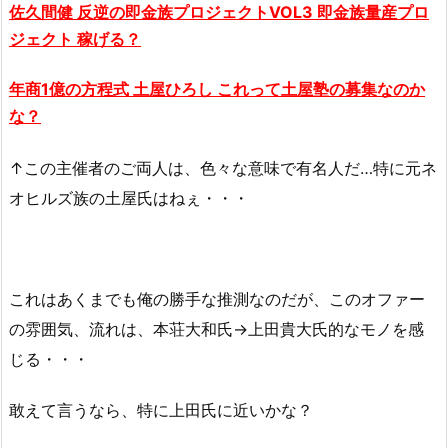
佐久間健 反逆の即金族プロジェクトVOL3 即金族量産プロ
ジェクト 稼げる？
年商1億の方程式
土屋
ひろし これって
土屋
塾の募集なのか
な？
↑この主催者のご両人は、色々な意味で有名人だ…特に元ネ
オヒルズ族の土屋氏はねぇ・・・
これはあくまでも俺の勝手な推測なのだが、このオファー
の雰囲気、流れは、本荘大和氏→上田貴大氏的なモノを感
じる・・・
敢えて言うなら、特に上田氏に近いかな？