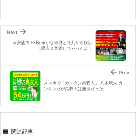

Next
岡安盛男 FX極 確かな経歴と評判から検証
し購入＆実践しちゃったよ！

Prev
スマホで「カンタン高収入」 八木康太 カ
ンタンだが高収入は無理だった…

関連記事