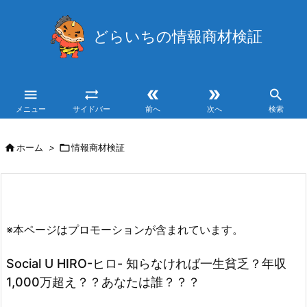
どらいちの情報商材検証





メニュー
サイドバー
前へ
次へ
検索

ホーム
>

情報商材検証
※本ページはプロモーションが含まれています。
Social U HIRO-ヒロ- 知らなければ一生貧乏？年収
1,000万超え？？あなたは誰？？？