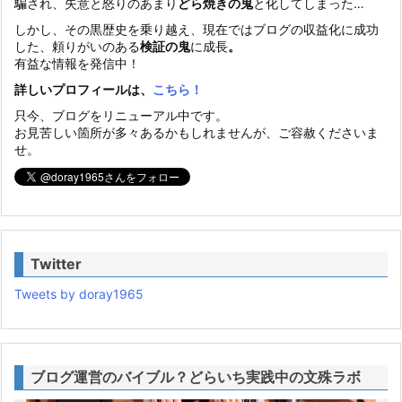
騙され、失意と怒りのあまり
どら焼きの鬼
と化してしまった…
しかし、その黒歴史を乗り越え、現在ではブログの収益化に成功
した、頼りがいのある
検証の鬼
に成長
。
有益な情報を発信中！
詳しいプロフィールは、
こちら！
只今、ブログをリニューアル中です。
お見苦しい箇所が多々あるかもしれませんが、ご容赦くださいま
せ。
Twitter
Tweets by doray1965
ブログ運営のバイブル？どらいち実践中の文殊ラボ