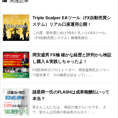

関連記事
Triple Scalper EAツール（FX自動売買シ
ステム）リアル口座運用公開！
この度、新年度に向け1年6ヶ月ぶりのEAツール
（FX自動売買システム）稼働実績公 ...
岡安盛男 FX極 確かな経歴と評判から検証
し購入＆実践しちゃったよ！
FX歴38年のプロトレーダー、岡安盛男氏がノウハ
ウ提供者で、その極意が詰まってい ...
諸星舜一氏のFLASHは成果報酬払いって
本当？
皆さんこんにちは。 検証の鬼どらいちです。 さ
て、皆さんは日産の前会長カルロス・ ...