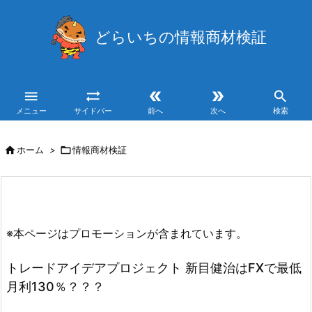
どらいちの情報商材検証





メニュー
サイドバー
前へ
次へ
検索

ホーム
>

情報商材検証
※本ページはプロモーションが含まれています。
トレードアイデアプロジェクト 新目健治はFXで最低
月利130％？？？