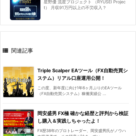
星野優 流星プロジェクト （RYUSEI Projec
t） 月収91万円以上の不労収入？

関連記事
Triple Scalper EAツール（FX自動売買シ
ステム）リアル口座運用公開！
この度、新年度に向け1年6ヶ月ぶりのEAツール
（FX自動売買システム）稼働実績公 ...
岡安盛男 FX極 確かな経歴と評判から検証
し購入＆実践しちゃったよ！
FX歴38年のプロトレーダー、岡安盛男氏がノウハ