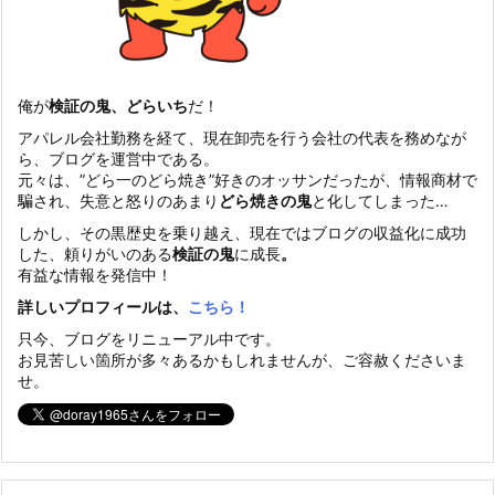
俺が
検証の鬼、どらいち
だ！
アパレル会社勤務を経て、現在卸売を行う会社の代表を務めなが
ら、ブログを運営中である。
元々は、”どら一のどら焼き”好きのオッサンだったが、情報商材で
騙され、失意と怒りのあまり
どら焼きの鬼
と化してしまった…
しかし、その黒歴史を乗り越え、現在ではブログの収益化に成功
した、頼りがいのある
検証の鬼
に成長
。
有益な情報を発信中！
詳しいプロフィールは、
こちら！
只今、ブログをリニューアル中です。
お見苦しい箇所が多々あるかもしれませんが、ご容赦くださいま
せ。