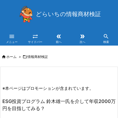
どらいちの情報商材検証





メニュー
サイドバー
前へ
次へ
検索

ホーム
>

情報商材検証
※本ページはプロモーションが含まれています。
ESG投資プログラム 鈴木雄一氏を介して年収2000万
円を目指してみる？