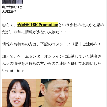
山戸大輔だけど
大川圭吾？
恐らく、
合同会社SK Promotion
という会社の社員かと思の
だが、非常に情報が少ない人物だ・・・
情報をお持ちの方は、下記のコメントより是非ご連絡を！
加えて、ゲームセンターオンラインに出演していた演者さ
ん↓の情報をお持ちの方からのご連絡も併せてお願いした
い<m(__)m>