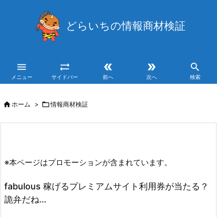
どらいちの情報商材検証





メニュー
サイドバー
前へ
次へ
検索

ホーム
>

情報商材検証
※本ページはプロモーションが含まれています。
fabulous 稼げるプレミアムサイト利用券が当たる？
詭弁だね…