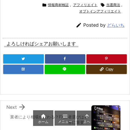

情報商材検証
,
アフィリエイト

当選商法
,
オプトインアフィリエイト

Posted by
どらいち
よろしければシェアお願いします
B!
Copy

Next



業者により相場が変わる？FX業者選びは非
メニュー
上へ
ホーム
常に重要！