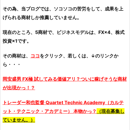
その為、当ブログでは、ソコソコの苦労をして、成果を上
げられる商材しか推薦していません。
現在のところ、5商材で、ビジネスモデルは、FX×4、株式
投資×1です。
その商材は、
ココ
をクリック、若しくは、↓のリンクか
ら・・・
岡安盛男 FX極 試してみる価値アリ？ついに稼げそうな商材
が出現かっ！？
トレーダー和也監督 Quartet Technic Academy（カルテ
ット・テクニック・アカデミー） 本物かっ？
（現在募集し
ていません。）