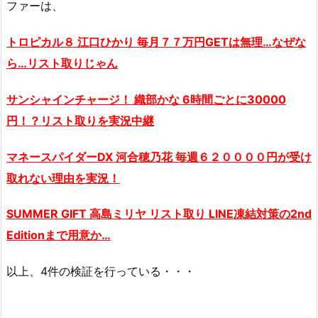
ファーは、
トロピカル８ 江口ひかり 毎月７７万円GETは無理…なぜな
ら…
リスト取り
じゃん
サンシャインチャージ！ 織部かな 6時間ごとに30000
円！？
リスト取り
を実況中継
マネースパイダーDX 河合穂乃花 毎週６２００００円が受け
取れない理由を実況！
SUMMER GIFT 高島ミリヤ
リスト取り
LINE凍結対策の2nd
Editionまで用意か…
以上、4件の検証を行っている・・・