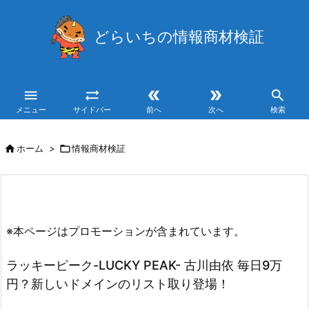
どらいちの情報商材検証





メニュー
サイドバー
前へ
次へ
検索

ホーム
>

情報商材検証
※本ページはプロモーションが含まれています。
ラッキーピーク-LUCKY PEAK- 古川由依 毎日9万
円？新しいドメインのリスト取り登場！