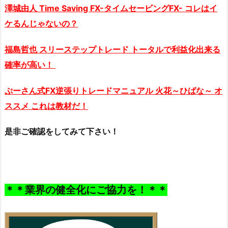
澤城由人 Time Saving FX-タイムセービングFX- コレはイ
ケるんじゃないの？
福島哲也 スリーステップトレード トータルで利益化出来る
確率が高い！
ぷーさん式FX逆張りトレードマニュアル 火花～ひばな～ オ
ススメ これは教材だ！
是非ご確認をしてみて下さい！
＊＊業界の健全化にご協力を！＊＊