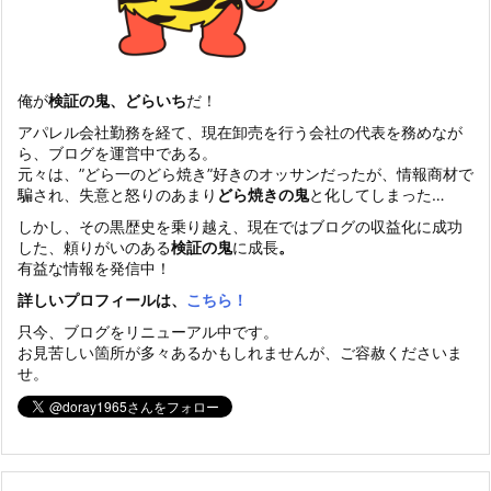
俺が
検証の鬼、どらいち
だ！
アパレル会社勤務を経て、現在卸売を行う会社の代表を務めなが
ら、ブログを運営中である。
元々は、”どら一のどら焼き”好きのオッサンだったが、情報商材で
騙され、失意と怒りのあまり
どら焼きの鬼
と化してしまった…
しかし、その黒歴史を乗り越え、現在ではブログの収益化に成功
した、頼りがいのある
検証の鬼
に成長
。
有益な情報を発信中！
詳しいプロフィールは、
こちら！
只今、ブログをリニューアル中です。
お見苦しい箇所が多々あるかもしれませんが、ご容赦くださいま
せ。