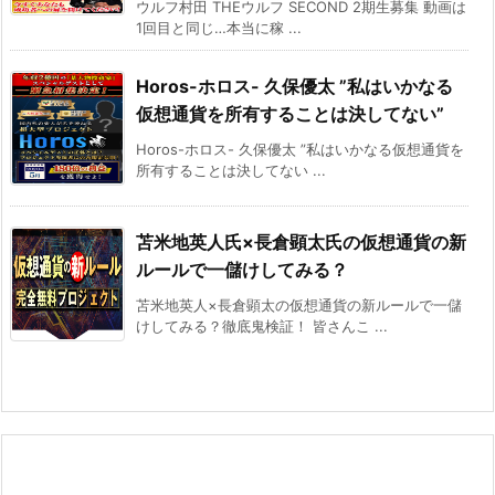
ウルフ村田 THEウルフ SECOND 2期生募集 動画は
1回目と同じ…本当に稼 ...
Horos-ホロス- 久保優太 ”私はいかなる
仮想通貨を所有することは決してない”
Horos-ホロス- 久保優太 ”私はいかなる仮想通貨を
所有することは決してない ...
苫米地英人氏×長倉顕太氏の仮想通貨の新
ルールで一儲けしてみる？
苫米地英人×長倉顕太の仮想通貨の新ルールで一儲
けしてみる？徹底鬼検証！ 皆さんこ ...