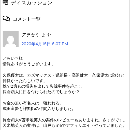
ディスカッション
コメント一覧
アラセミ
より:
2020年4月15日 6:07 PM
どらいち様
情報ありがとうございます。
久保優太は、カズマックス・猫組長・高沢健太・久保優太は随分と
仲良かったらしいです。
株で2億もの損失を出して失踪事件を起こし
長倉顕太に目を付けられたのでしょうか？
お金の無い有名人は、狙われる。
成田童夢も詐欺師の仲間入りしました。
長倉顕太×苫米地英人の案件のレビューもありますね。さすがです。
苫米地英人の案件は、山戸もlineでアフィリエイトやっていました。