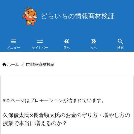
どらいちの情報商材検証





メニュー
サイドバー
前へ
次へ
検索

ホーム
>

情報商材検証
※本ページはプロモーションが含まれています。
久保優太氏×長倉顕太氏のお金の守り方・増やし方の
授業で本当に増えるのか？