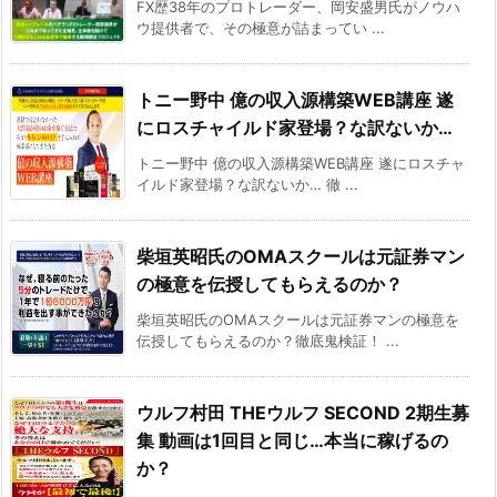
FX歴38年のプロトレーダー、岡安盛男氏がノウハ
ウ提供者で、その極意が詰まってい ...
トニー野中 億の収入源構築WEB講座 遂
にロスチャイルド家登場？な訳ないか…
トニー野中 億の収入源構築WEB講座 遂にロスチャ
イルド家登場？な訳ないか… 徹 ...
柴垣英昭氏のOMAスクールは元証券マン
の極意を伝授してもらえるのか？
柴垣英昭氏のOMAスクールは元証券マンの極意を
伝授してもらえるのか？徹底鬼検証！ ...
ウルフ村田 THEウルフ SECOND 2期生募
集 動画は1回目と同じ…本当に稼げるの
か？