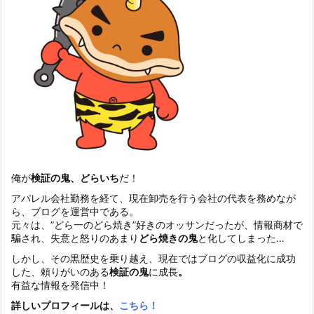
俺が
検証の鬼、どらいち
だ！
アパレル会社勤務を経て、現在卸売を行う会社の代表を務めなが
ら、ブログを運営中である。
元々は、”どら一のどら焼き”好きのオッサンだったが、情報商材で
騙され、失意と怒りのあまり
どら焼きの鬼
と化してしまった…
しかし、その黒歴史を乗り越え、現在ではブログの収益化に成功
した、頼りがいのある
検証の鬼
に成長
。
有益な情報を発信中！
詳しいプロフィールは、
こちら！