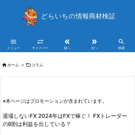
どらいちの情報商材検証





メニュー
サイドバー
前へ
次へ
検索

ホーム
>

コラム
※本ページはプロモーションが含まれています。
退場しないFX 2024年はFXで稼ぐ！ FXトレーダー
の6割は利益を出している？