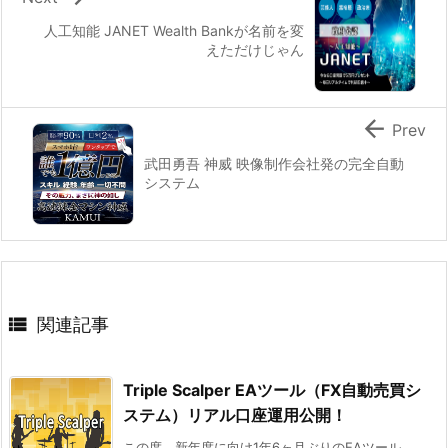
人工知能 JANET Wealth Bankが名前を変
えただけじゃん

Prev
武田勇吾 神威 映像制作会社発の完全自動
システム

関連記事
Triple Scalper EAツール（FX自動売買シ
ステム）リアル口座運用公開！
この度、新年度に向け1年6ヶ月ぶりのEAツール