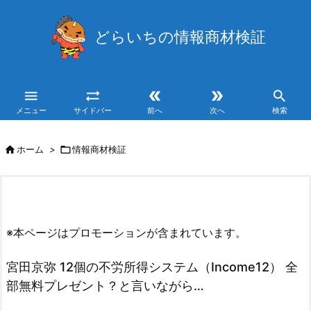
どらいちの情報商材検証





メニュー
サイドバー
前へ
次へ
検索

ホーム
>

情報商材検証
※本ページはプロモーションが含まれています。
宮田京弥 12個の不労所得システム（Income12） 全
部無料プレゼント？と言いながら…