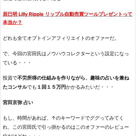
辰巳明 Lilly Ripple リップル自動売買ツールプレゼントって
本当か？
どれも全てオプトインアフィリエイトのオファーだ。
で、今回の宮田氏はノウハウコレクターという設定になっ
ている・・・
投資で
不労所得の仕組みを作りながら、
趣味の占いを兼ね
た
コンサル
でも
１回１５万円
かかるみたいだ・・・
宮田京弥 占い
もし、時間があれば、↑のキーワードでググってみてく
れ、この宮田氏で引っ掛かるのはこのオファーのレビュー
位だけどね・・・