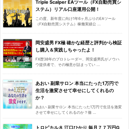
Triple Scalper EAツール（FX自動売買シ
ステム）リアル口座運用公開！
この度、新年度に向け1年6ヶ月ぶりのEAツール
（FX自動売買システム）稼働実績公 ...
岡安盛男 FX極 確かな経歴と評判から検証
し購入＆実践しちゃったよ！
FX歴38年のプロトレーダー、岡安盛男氏がノウハ
ウ提供者で、その極意が詰まってい ...
あおい 副業サロン 本当にたった1万円で
生活を激変させて幸せにしてくれるの
か？
あおい 副業サロン 本当にたった1万円で生活を激変
させて幸せにしてくれるのか？徹 ...
トロピカル８ 江口ひかり 毎月７７万円G