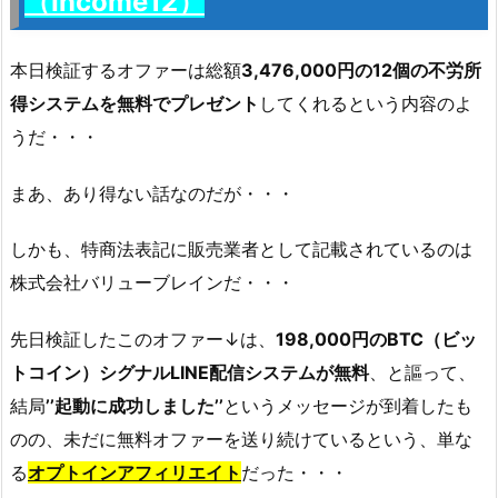
（Income12）
本日検証するオファーは総額
3,476,000円の12個の不労所
得システムを無料でプレゼント
してくれるという内容のよ
うだ・・・
まあ、あり得ない話なのだが・・・
しかも、特商法表記に販売業者として記載されているのは
株式会社バリューブレインだ・・・
先日検証したこのオファー↓は、
198,000円のBTC（ビッ
トコイン）シグナルLINE配信システムが無料
、と謳って、
結局
’’起動に成功しました’’
というメッセージが到着したも
のの、未だに無料オファーを送り続けているという、単な
る
オプトインアフィリエイト
だった・・・