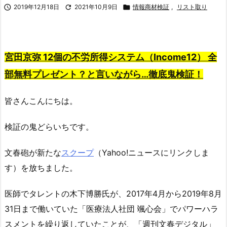

2019年12月18日

2021年10月9日

情報商材検証
,
リスト取り
宮田京弥 12個の不労所得システム（Income12） 全
部無料プレゼント？と言いながら…徹底鬼検証！
皆さんこんにちは。
検証の鬼どらいちです。
文春砲が新たな
スクープ
（Yahoo!ニュースにリンクしま
す）を放ちました。
医師でタレントの木下博勝氏が、2017年4月から2019年8月
31日まで働いていた「医療法人社団 颯心会」でパワーハラ
スメントを繰り返していたことが、「週刊文春デジタル」