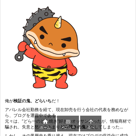
俺が
検証の鬼、どらいち
だ！
アパレル会社勤務を経て、現在卸売を行う会社の代表を務めなが
ら、ブログを運営中である。
元々は、”どら一のどら焼き”好きのオッサンだったが、情報商材で



騙され、失意と怒りのあまり
どら焼きの鬼
と化してしまった…
メニュー
上へ
ホーム
しかし、その黒歴史を乗り越え、現在ではブログの収益化に成功