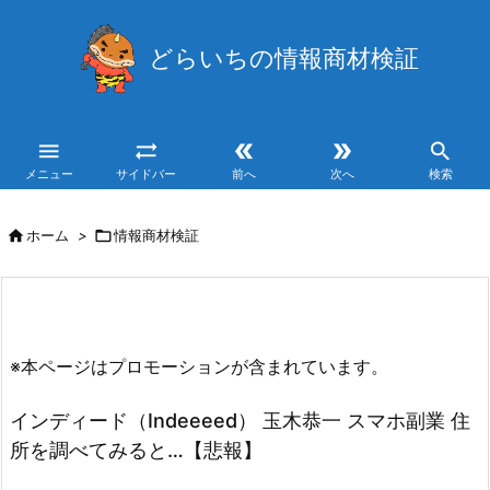
どらいちの情報商材検証





メニュー
サイドバー
前へ
次へ
検索

ホーム
>

情報商材検証
※本ページはプロモーションが含まれています。
インディード（Indeeeed） 玉木恭一 スマホ副業 住
所を調べてみると…【悲報】