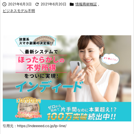

2021年6月3日

2021年6月20日

情報商材検証
,
ビジネスモデル不明
引用元：https://indeeeed.co.jp/lp-line/