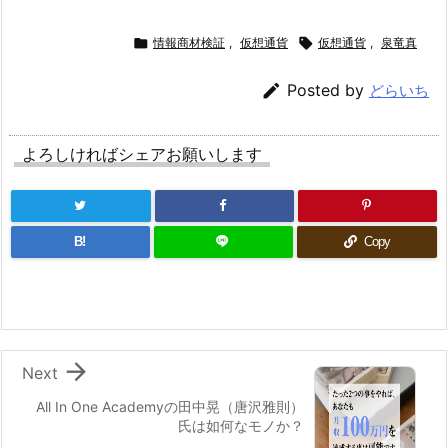

情報商材検証
,
仮想通貨

仮想通貨
,
泉竜真

Posted by
どらいち
よろしければシェアお願いします
B!
Copy

Next
All In One Academyの田中晃（唐沢雅則）
氏は如何なモノか？