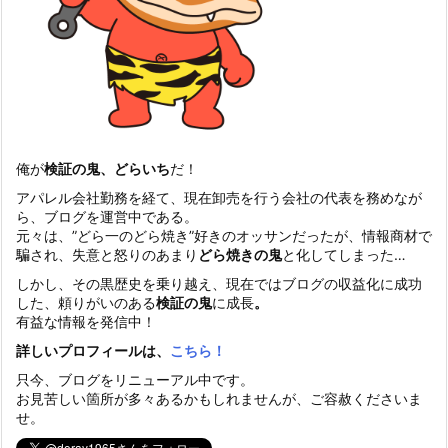
俺が
検証の鬼、どらいち
だ！
アパレル会社勤務を経て、現在卸売を行う会社の代表を務めなが
ら、ブログを運営中である。
元々は、”どら一のどら焼き”好きのオッサンだったが、情報商材で
騙され、失意と怒りのあまり
どら焼きの鬼
と化してしまった…
しかし、その黒歴史を乗り越え、現在ではブログの収益化に成功
した、頼りがいのある
検証の鬼
に成長
。
有益な情報を発信中！
詳しいプロフィールは、
こちら！
只今、ブログをリニューアル中です。
お見苦しい箇所が多々あるかもしれませんが、ご容赦くださいま
せ。