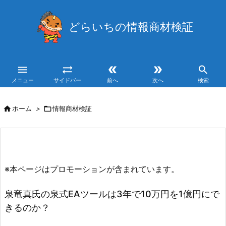
どらいちの情報商材検証





メニュー
サイドバー
前へ
次へ
検索

ホーム
>

情報商材検証
※本ページはプロモーションが含まれています。
泉竜真氏の泉式EAツールは3年で10万円を1億円にで
きるのか？