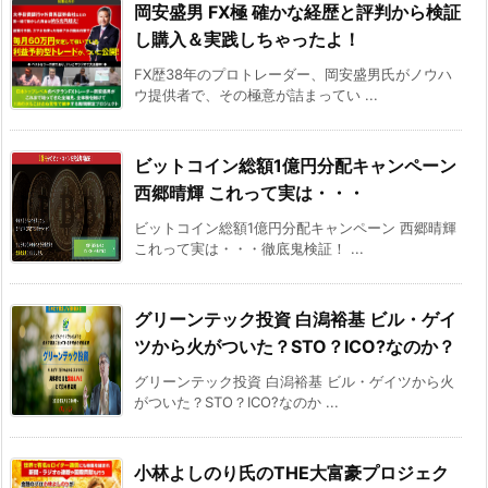
岡安盛男 FX極 確かな経歴と評判から検証
し購入＆実践しちゃったよ！
FX歴38年のプロトレーダー、岡安盛男氏がノウハ
ウ提供者で、その極意が詰まってい ...
ビットコイン総額1億円分配キャンペーン
西郷晴輝 これって実は・・・
ビットコイン総額1億円分配キャンペーン 西郷晴輝
これって実は・・・徹底鬼検証！ ...
グリーンテック投資 白潟裕基 ビル・ゲイ
ツから火がついた？STO？ICO?なのか？
グリーンテック投資 白潟裕基 ビル・ゲイツから火
がついた？STO？ICO?なのか ...
小林よしのり氏のTHE大富豪プロジェク