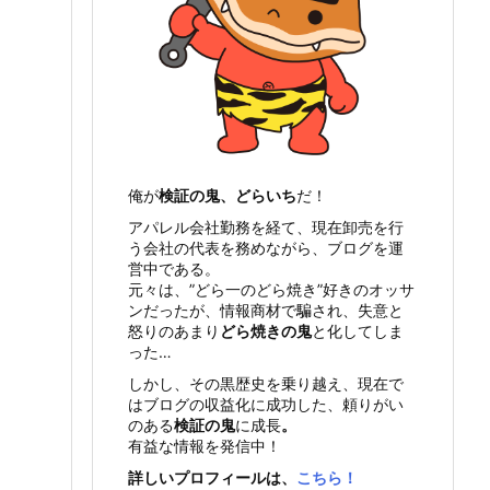
俺が
検証の鬼、どらいち
だ！
アパレル会社勤務を経て、現在卸売を行
う会社の代表を務めながら、ブログを運
営中である。
元々は、”どら一のどら焼き”好きのオッサ
ンだったが、情報商材で騙され、失意と
怒りのあまり
どら焼きの鬼
と化してしま
った…
しかし、その黒歴史を乗り越え、現在で
はブログの収益化に成功した、頼りがい
のある
検証の鬼
に成長
。
有益な情報を発信中！
詳しいプロフィールは、
こちら！