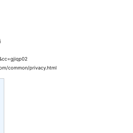
局
&cc=gjiqp02
/common/privacy.html