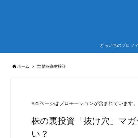
どらいちのプロフ

ホーム
>

情報商材検証
※本ページはプロモーションが含まれています。
株の裏投資「抜け穴」マガ
い？