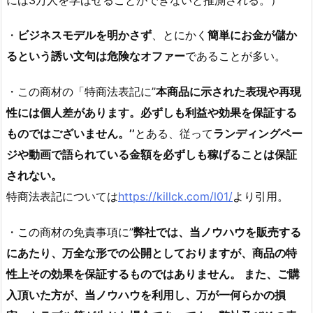
・
ビジネスモデルを明かさず
、とにかく
簡単にお金が儲か
るという誘い文句は危険なオファー
であることが多い。
・この商材の「特商法表記に’’
本商品に示された表現や再現
性には個人差があります。必ずしも利益や効果を保証する
ものではございません。’’
とある、従って
ランディングペー
ジや動画で語られている金額を必ずしも稼げることは保証
されない。
特商法表記については
https://killck.com/l01/
より引用。
・この商材の免責事項に’’
弊社では、当ノウハウを販売する
にあたり、万全な形での公開としておりますが、商品の特
性上その効果を保証するものではありません。 また、ご購
入頂いた方が、当ノウハウを利用し、万が一何らかの損