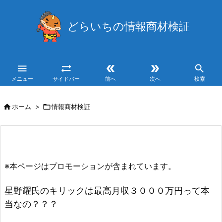
どらいちの情報商材検証





メニュー
サイドバー
前へ
次へ
検索

ホーム
>

情報商材検証
※本ページはプロモーションが含まれています。
星野耀氏のキリックは最高月収３０００万円って本
当なの？？？