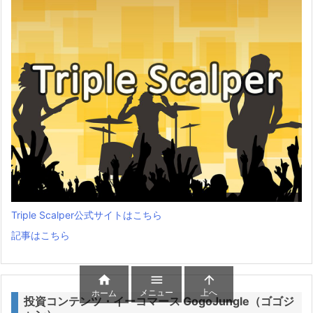
Triple Scalper公式サイトはこちら
記事はこちら



メニュー
上へ
ホーム
投資コンテンツ・イーコマース GogoJungle（ゴゴジ