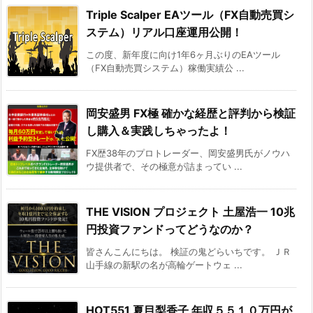
Triple Scalper EAツール（FX自動売買シ
ステム）リアル口座運用公開！
この度、新年度に向け1年6ヶ月ぶりのEAツール
（FX自動売買システム）稼働実績公 ...
岡安盛男 FX極 確かな経歴と評判から検証
し購入＆実践しちゃったよ！
FX歴38年のプロトレーダー、岡安盛男氏がノウハ
ウ提供者で、その極意が詰まってい ...
THE VISION プロジェクト 土屋浩一 10兆
円投資ファンドってどうなのか？
皆さんこんにちは。 検証の鬼どらいちです。 ＪＲ
山手線の新駅の名が高輪ゲートウェ ...
HOT551 夏目梨香子 年収５５１０万円が