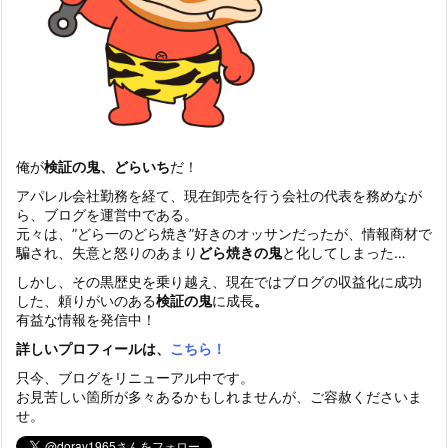
俺が
検証の鬼、どらいち
だ！
アパレル会社勤務を経て、現在卸売を行う会社の代表を務めなが
ら、ブログを運営中である。
元々は、”どら一のどら焼き”好きのオッサンだったが、情報商材で
騙され、失意と怒りのあまり
どら焼きの鬼
と化してしまった…
しかし、その黒歴史を乗り越え、現在ではブログの収益化に成功
した、頼りがいのある
検証の鬼
に成長
。
有益な情報を発信中！
詳しいプロフィールは、
こちら！
只今、ブログをリニューアル中です。
お見苦しい箇所が多々あるかもしれませんが、ご容赦くださいま
せ。