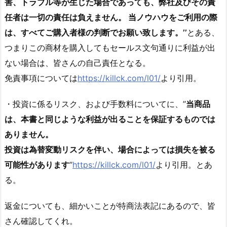
害、トラブル等が生じた場合であっても、弊社及びその責
任者は一切の責任は負えません。 当ノウハウをご利用の際
は、すべてご購入者様の判断でお願い致します。’’
とある、
つまりこの商材を購入してもセールス文句通りに利益が出
ない場合は、皆さんの自己責任となる。
免責事項については
https://killck.com/l01/
より引用。
・投資に係るリスク、および手数料についてに、’’
当商品
は、本書と同じような利益が出ることを保証するものでは
ありません。
投資は為替変動リスクを伴い、場合によっては損失を被る
可能性があります
’’
https://killck.com/l01/
より引用。とあ
る。
返金についても、細かいことが特商法表記にあるので、皆
さん確認してくれ。