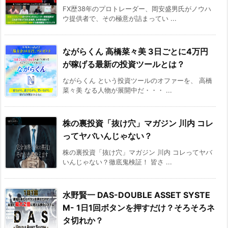
FX歴38年のプロトレーダー、岡安盛男氏がノウハ
ウ提供者で、その極意が詰まってい ...
ながらくん 高橋菜々美 3日ごとに4万円
が稼げる最新の投資ツールとは？
ながらくん という投資ツールのオファーを、 高橋
菜々美 なる人物が展開中だ・・・ ...
株の裏投資「抜け穴」マガジン 川内 コレ
ってヤバいんじゃない？
株の裏投資「抜け穴」マガジン 川内 コレってヤバ
いんじゃない？徹底鬼検証！ 皆さ ...
水野賢一 DAS-DOUBLE ASSET SYSTE
M- 1日1回ボタンを押すだけ？そろそろネ
タ切れか？