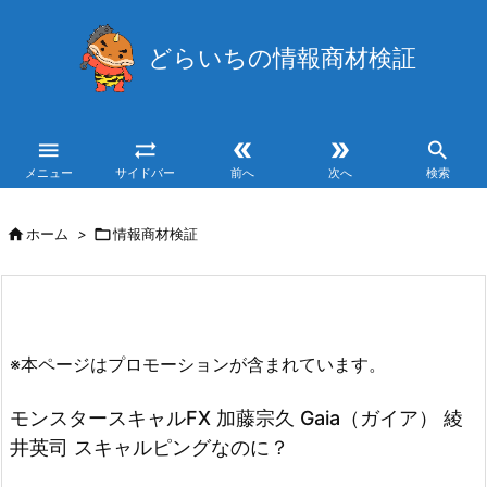
どらいちの情報商材検証





メニュー
サイドバー
前へ
次へ
検索

ホーム
>

情報商材検証
※本ページはプロモーションが含まれています。
モンスタースキャルFX 加藤宗久 Gaia（ガイア） 綾
井英司 スキャルピングなのに？