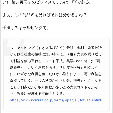
ア） 綾井英司」のビジネスモデルは、FXである。
まあ、この商品名を見ればそれは分かるよね？
手法はスキャルピングで、
スキャルピング（すきゃるぴんぐ）
数秒
分類：金利・為替
から数分程度の極端に短い時間に、何度も売買を繰り返し
て利益を積み重ねるトレード手法。英語のscalpには「頭
皮を剥ぐ」という意味もあり、薄い皮を何枚も剥ぐよう
に、わずかな利幅を狙った細かい取引によって薄い利益を
蓄積していく。一つの利益が小さい分、損失も小さくなる
ことが利点だが、取引回数が多いため売買コストがかか
り、誤発注が増える可能性もある。
https://www.nomura.co.jp/terms/japan/su/A03143.html