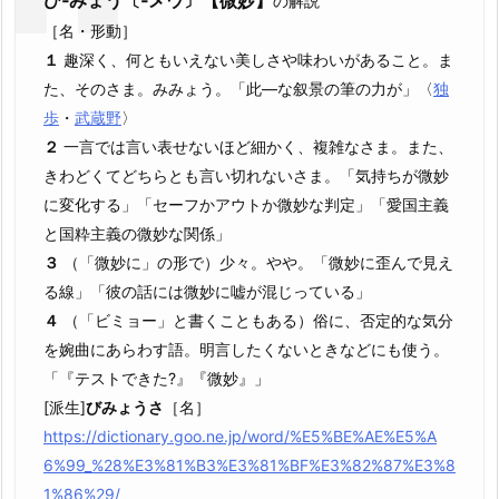
び‐みょう〔‐メウ〕【微妙】
の解説
［名・形動］
１
趣深く、何ともいえない美しさや味わいがあること。ま
た、そのさま。みみょう。
「此―な叙景の筆の力が」〈
独
歩
・
武蔵野
〉
２
一言では言い表せないほど細かく、複雑なさま。また、
きわどくてどちらとも言い切れないさま。「気持ちが微妙
に変化する」「セーフかアウトか微妙な判定」「愛国主義
と国粋主義の微妙な関係」
３
（「微妙に」の形で）少々。やや。「微妙に歪んで見え
る線」「彼の話には微妙に嘘が混じっている」
４
（「ビミョー」と書くこともある）俗に、否定的な気分
を婉曲にあらわす語。明言したくないときなどにも使う。
「『テストできた?』『微妙』」
[派生]
びみょうさ
［名］
https://dictionary.goo.ne.jp/word/%E5%BE%AE%E5%A
6%99_%28%E3%81%B3%E3%81%BF%E3%82%87%E3%8
1%86%29/