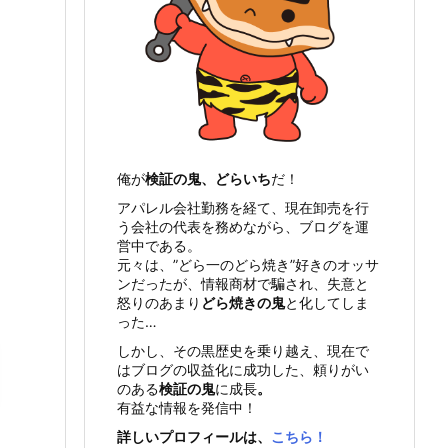
俺が
検証の鬼、どらいち
だ！
アパレル会社勤務を経て、現在卸売を行
う会社の代表を務めながら、ブログを運
営中である。
元々は、”どら一のどら焼き”好きのオッサ
ンだったが、情報商材で騙され、失意と
怒りのあまり
どら焼きの鬼
と化してしま
った…
しかし、その黒歴史を乗り越え、現在で
はブログの収益化に成功した、頼りがい
のある
検証の鬼
に成長
。
有益な情報を発信中！
詳しいプロフィールは、
こちら！