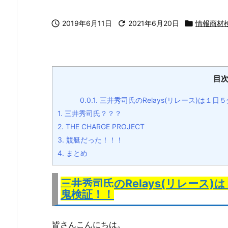

2019年6月11日

2021年6月20日

情報商材
目
0.0.1.
三井秀司氏のRelays(リレース)は１
1.
三井秀司氏？？？
2.
THE CHARGE PROJECT
3.
競艇だった！！！
4.
まとめ
三井秀司氏のRelays(リレース
鬼検証！！
皆さんこんにちは。