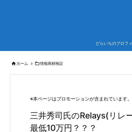
どらいちのプロフ

ホーム
>

情報商材検証
※本ページはプロモーションが含まれています。
三井秀司氏のRelays(リ
最低10万円？？？