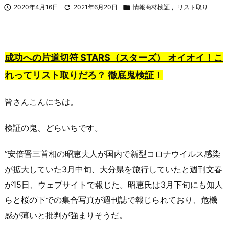

2020年4月16日

2021年6月20日

情報商材検証
,
リスト取り
成功への片道切符 STARS（スターズ） オイオイ！こ
れってリスト取りだろ？
徹底鬼検証！
皆さんこんにちは。
検証の鬼、どらいちです。
”安倍晋三首相の昭恵夫人が国内で新型コロナウイルス感染
が拡大していた3月中旬、大分県を旅行していたと週刊文春
が15日、ウェブサイトで報じた。昭恵氏は3月下旬にも知人
らと桜の下での集合写真が週刊誌で報じられており、危機
感が薄いと批判が強まりそうだ。