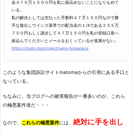
金４７０万１５００円を私に振込めないことになりもめて
いる。
私の解決としては支払った手数料４７万１５０円なので勝
手な後出しウインズ基準での配当金の１/4である２３５万
７５０円もしく譲歩して４７万１５０円を私の登録口座へ
振込んでくださいとメールをおくっているが進展がない。
https://mato.ma/project/wins-horserace
このような集団訴訟サイトmatomaからの引用にある手口と
なっている。
ちなみに、当ブログへの被害報告が一番多いのが、これら
の極悪案件達だ・・・
絶対に手を出し
なので、
これらの
極悪案件
には、