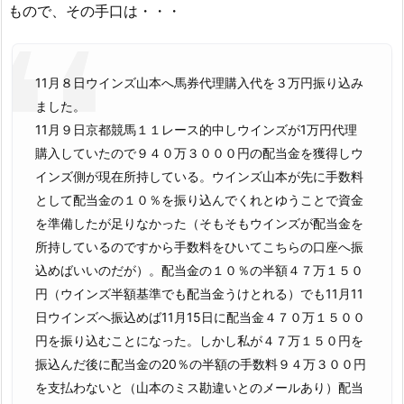
もので、その手口は・・・
11月８日ウインズ山本へ馬券代理購入代を３万円振り込み
ました。
11月９日京都競馬１１レース的中しウインズが1万円代理
購入していたので９４０万３０００円の配当金を獲得しウ
インズ側が現在所持している。ウインズ山本が先に手数料
として配当金の１０％を振り込んでくれとゆうことで資金
を準備したが足りなかった（そもそもウインズが配当金を
所持しているのですから手数料をひいてこちらの口座へ振
込めばいいのだが）。配当金の１０％の半額４７万１５０
円（ウインズ半額基準でも配当金うけとれる）でも11月11
日ウインズへ振込めば11月15日に配当金４７０万１５００
円を振り込むことになった。しかし私が４７万１５０円を
振込んだ後に配当金の20％の半額の手数料９４万３００円
を支払わないと（山本のミス勘違いとのメールあり）配当