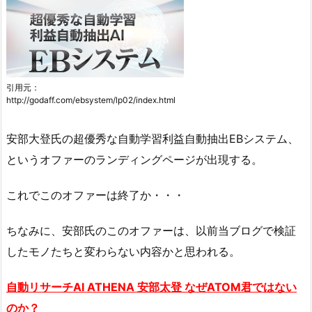
引用元：
http://godaff.com/ebsystem/lp02/index.html
安部大登氏の超優秀な自動学習利益自動抽出EBシステム、
というオファーのランディングページが出現する。
これでこのオファーは終了か・・・
ちなみに、安部氏のこのオファーは、以前当ブログで検証
したモノたちと変わらない内容かと思われる。
自動リサーチAI ATHENA
安部
太登 なぜATOM君ではない
のか？