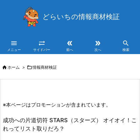
どらいちの情報商材検証





メニュー
サイドバー
前へ
次へ
検索

ホーム
>

情報商材検証
※本ページはプロモーションが含まれています。
成功への片道切符 STARS（スターズ） オイオイ！こ
れってリスト取りだろ？