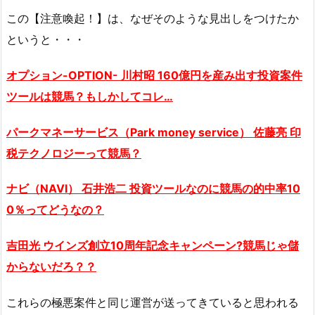
この【注意喚起！】は、なぜそのような見出しをつけたか
というと・・・
オプション-OPTION- 川村昭 160億円を産み出す投資案件
ツールは競馬？もしかしてコレ…
パークマネー
サービス（Park money service） 佐藤亮 印
税テクノロジーって競馬？
ナビ（NAVI） 石井浩二 投資ツールなのに競馬の的中率10
0％ってどうなの？
吉田光 ウインズ創立10周年記念キャンペーン?競馬じゃ儲
からないだろ？？
これらの極悪案件と同じ運営が送ってきていると思われる