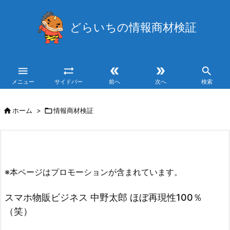
どらいちの情報商材検証





メニュー
サイドバー
前へ
次へ
検索

ホーム
>

情報商材検証
※本ページはプロモーションが含まれています。
スマホ物販ビジネス 中野太郎 ほぼ再現性100％
（笑）