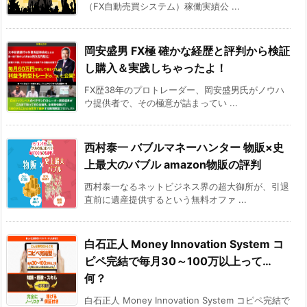
（FX自動売買システム）稼働実績公 ...
岡安盛男 FX極 確かな経歴と評判から検証
し購入＆実践しちゃったよ！
FX歴38年のプロトレーダー、岡安盛男氏がノウハ
ウ提供者で、その極意が詰まってい ...
西村泰一 バブルマネーハンター 物販×史
上最大のバブル amazon物販の評判
西村泰一なるネットビジネス界の超大御所が、引退
直前に遺産提供するという無料オファ ...
白石正人 Money Innovation System コ
ピペ完結で毎月30～100万以上って…
何？
白石正人 Money Innovation System コピペ完結で