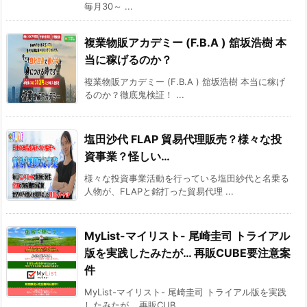
毎月30～ ...
複業物販アカデミー (F.B.A ) 舘坂浩樹 本
当に稼げるのか？
複業物販アカデミー (F.B.A ) 舘坂浩樹 本当に稼げ
るのか？徹底鬼検証！ ...
塩田沙代 FLAP 貿易代理販売？様々な投
資事業？怪しい…
様々な投資事業活動を行っている塩田紗代と名乗る
人物が、FLAPと銘打った貿易代理 ...
MyList-マイリスト- 尾崎圭司 トライアル
版を実践したみたが… 再販CUBE要注意案
件
MyList-マイリスト- 尾崎圭司 トライアル版を実践
したみたが… 再販CUB ...