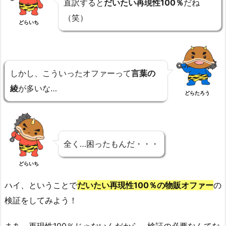
直訳すると
だいたい再現性100％
だね
（笑）
どらいち
しかし、こういったオファーって
言葉の
綾
が多いな…
どらたろう
全く…困ったもんだ・・・
どらいち
ハイ、ということで
だいたい再現性100％の物販オファー
の
検証をしてみよう！
まあ、再現性100％じゃないんだから、検証の必要なんてな