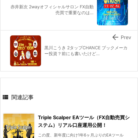
赤井新次 2wayオフィシャルサロン FX自動
売買で重要なのは…

Prev
黒川こうき 2タップCHANCE ブックメーカ
ー投資？前にも書いたけど…

関連記事
Triple Scalper EAツール（FX自動売買シ
ステム）リアル口座運用公開！
この度、新年度に向け1年6ヶ月ぶりのEAツール