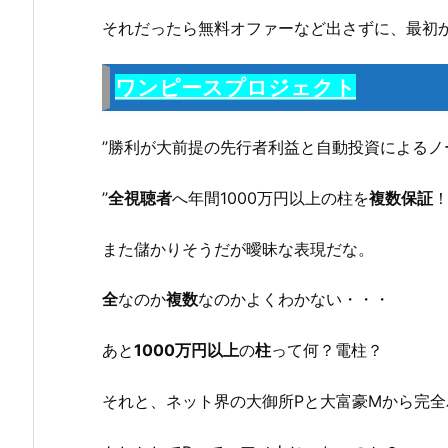
それだったら無料オファーなど出さずに、最初
ワンピースプロジェクト
’’勝利が大前提の先行者利益と自動投資によるノ
’’
全視聴者
へ年間1000万円以上の柱を
複数保証
！’
また儲かりそうだが曖昧な表現だな。
全
なのか
複数
なのかよくわかない・・・
あと
1000万円以上
の
柱
って何？電柱？
それと、ネット界の大御所Pと大富豪Mから完