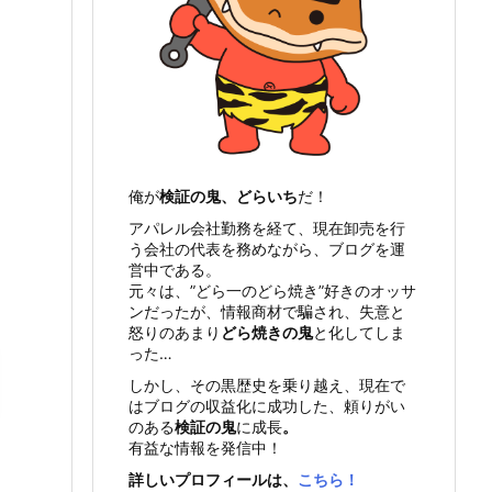
俺が
検証の鬼、どらいち
だ！
アパレル会社勤務を経て、現在卸売を行
う会社の代表を務めながら、ブログを運
営中である。
元々は、”どら一のどら焼き”好きのオッサ
ンだったが、情報商材で騙され、失意と
怒りのあまり
どら焼きの鬼
と化してしま
った…
しかし、その黒歴史を乗り越え、現在で
はブログの収益化に成功した、頼りがい
のある
検証の鬼
に成長
。
有益な情報を発信中！
詳しいプロフィールは、
こちら！