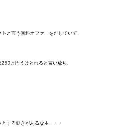
クト
と言う無料オファーをだしていて、
250万円うけとれると言い放ち、
うとする動きがあるな↓・・・