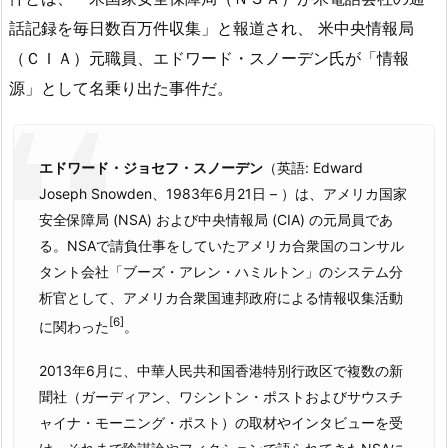
話記録を毎日数百万件収集」と報道され、 米中央情報局
（ＣＩＡ）元職員、エドワード・スノーデン氏が「情報
源」として名乗り出た事件だ。
エドワード・ジョセフ・スノーデン
（英語:
Edward
Joseph Snowden
、1983年6月21日 – ）は、アメリカ国家
安全保障局 (NSA) および中央情報局 (CIA) の元局員であ
る。NSAで請負仕事をしていたアメリカ合衆国のコンサル
タント会社「ブーズ・アレン・ハミルトン」のシステム分
析官として、アメリカ合衆国連邦政府による情報収集活動
[6]
に関わった
。
2013年6月に、中華人民共和国香港特別行政区で複数の新
聞社（ガーディアン、ワシントン・ポストおよびサウスチ
ャイナ・モーニング・ポスト）の取材やインタビューを受