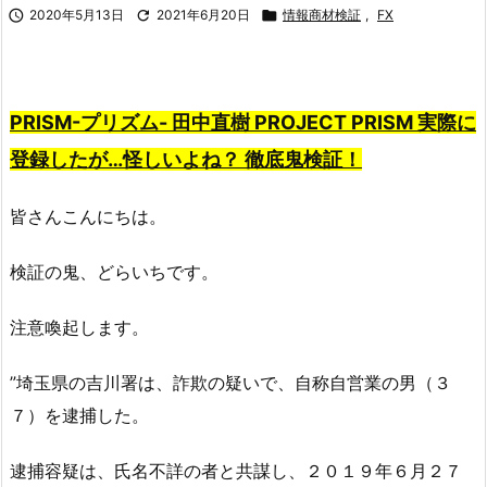

2020年5月13日

2021年6月20日

情報商材検証
,
FX
PRISM-プリズム- 田中直樹 PROJECT PRISM 実際に
登録したが…怪しいよね？
徹底鬼検証！
皆さんこんにちは。
検証の鬼、どらいちです。
注意喚起します。
”埼玉県の吉川署は、詐欺の疑いで、自称自営業の男（３
７）を逮捕した。
逮捕容疑は、氏名不詳の者と共謀し、２０１９年６月２７