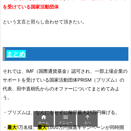
を受けている国家活動団体
という文言と照らし合わせて頂きたい。
まとめ
それでは、
IMF（国際通貨基金）認可され、一部上場企業の
サポートを受けている国家活動団体PRISM（プリズム）の
代表、田中直樹氏からのオファーについてまとめてみよ
う。
・プリズムは、
なんにもせずに毎日最大21万円稼げる。



メニュー
上へ
ホーム
・
最大
1万名様、
最大
1,000万円抽選キャンペーンが同時開