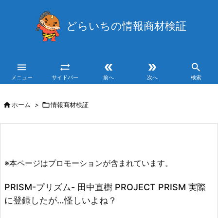
どらいちの情報商材検証





メニュー
サイドバー
前へ
次へ
検索

ホーム
>

情報商材検証
※本ページはプロモーションが含まれています。
PRISM-プリズム- 田中直樹 PROJECT PRISM 実際
に登録したが…怪しいよね？