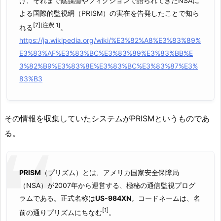
け、それまで陰謀論やフィクションで語られてきたNSAに
よる国際的監視網（PRISM）の実在を告発したことで知ら
[7]
[注釈 1]
れる
。
https://ja.wikipedia.org/wiki/%E3%82%A8%E3%83%89%
E3%83%AF%E3%83%BC%E3%83%89%E3%83%BB%E
3%82%B9%E3%83%8E%E3%83%BC%E3%83%87%E3%
83%B3
その情報を収集していたシステムがPRISMというものであ
る。
PRISM
（プリズム）とは、アメリカ国家安全保障局
（NSA）が2007年から運営する、極秘の通信監視プログ
ラムである。正式名称は
US-984XN
。コードネームは、名
[1]
前の通りプリズムにちなむ
。