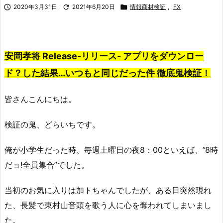

2020年3月31日

2021年6月20日

情報商材検証
,
FX
安岡孝将 Release-リリース- アプリをダウンロー
ド？した結果…いつもと同じだった件 徹底鬼検証！
皆さんこんにちは。
検証の鬼、どらいちです。
俺が小学生だった時、毎週土曜日の夜8：00といえば、”8時
だョ!全員集合”でした。
当初のお気に入りは加トちゃんでしたが、ある日突然現れ
た、長髪で東村山音頭を歌う人に心を奪われてしまいまし
た。