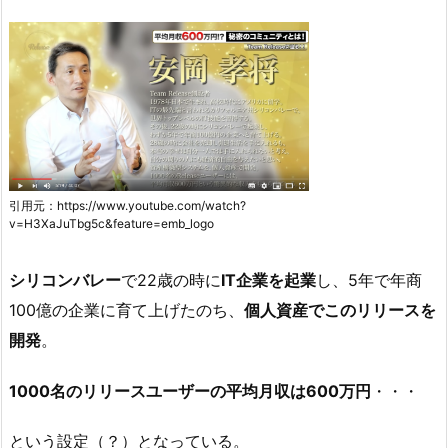
引用元：https://www.youtube.com/watch?
v=H3XaJuTbg5c&feature=emb_logo
シリコンバレー
で22歳の時に
IT企業を起業
し、5年で年商
100億の企業に育て上げたのち、
個人資産でこのリリースを
開発
。
1000名のリリースユーザーの平均月収は600万円
・・・
という設定（？）となっている。