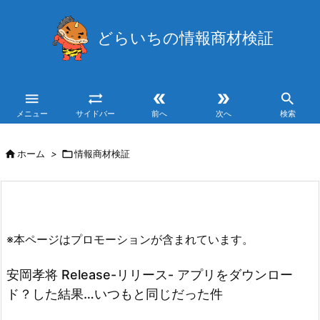
どらいちの情報商材検証





メニュー
サイドバー
前へ
次へ
検索

ホーム
>

情報商材検証
※本ページはプロモーションが含まれています。
安岡孝将 Release-リリース- アプリをダウンロー
ド？した結果…いつもと同じだった件