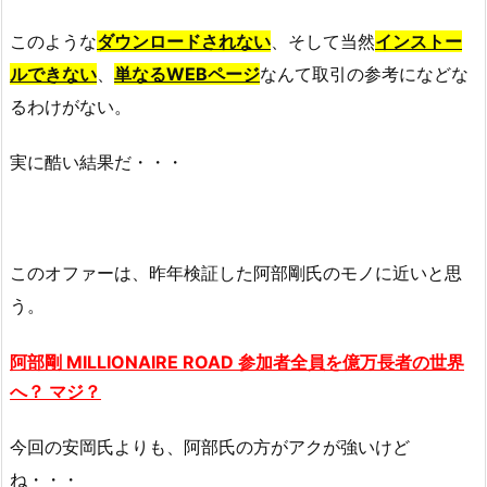
このような
ダウンロードされない
、そして当然
インストー
ルできない
、
単なるWEBページ
なんて取引の参考になどな
るわけがない。
実に酷い結果だ・・・
このオファーは、昨年検証した阿部剛氏のモノに近いと思
う。
阿部
剛 MILLIONAIRE ROAD 参加者全員を億万長者の世界
へ？ マジ？
今回の安岡氏よりも、阿部氏の方がアクが強いけど
ね・・・