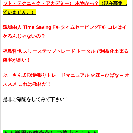
ット・テクニック・アカデミー） 本物かっ？
（現在募集し
ていません。）
澤城由人 Time Saving FX-タイムセービングFX- コレはイ
ケるんじゃないの？
福島哲也 スリーステップトレード トータルで利益化出来る
確率が高い！
ぷーさん式FX逆張りトレードマニュアル 火花～ひばな～ オ
ススメ これは教材だ！
是非ご確認をしてみて下さい！