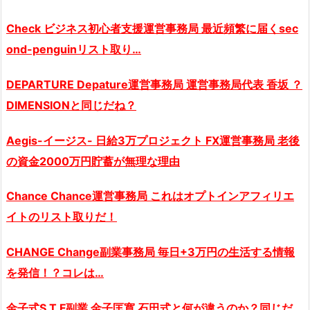
Check ビジネス初心者支援運営事務局 最近頻繁に届く
sec
ond-penguin
リスト取り…
DEPARTURE Depature運営事務局 運営事務局代表 香坂 ？
DIMENSIONと同じだね？
Aegis-イージス- 日給3万プロジェクト FX運営事務局 老後
の資金2000万円貯蓄が無理な理由
Chance Chance運営事務局 これはオプトインアフィリエ
イトのリスト取りだ！
CHANGE Change副業事務局 毎日+3万円の生活する情報
を発信！？コレは…
金子式S.T.F副業 金子匡寛 石田式と何が違うのか？同じだ