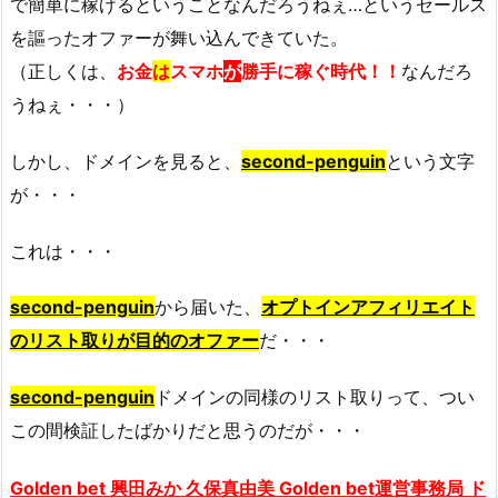
で簡単に稼げるということなんだろうねぇ…というセールス
を謳ったオファーが舞い込んできていた。
（正しくは、
お金
は
スマホ
が
勝手に稼ぐ時代！！
なんだろ
うねぇ・・・）
しかし、ドメインを見ると、
second-penguin
という文字
が・・・
これは・・・
second-penguin
から届いた、
オプトインアフィリエイト
のリスト取りが目的のオファー
だ・・・
second-penguin
ドメインの同様のリスト取りって、つい
この間検証したばかりだと思うのだが・・・
Golden bet 興田みか 久保真由美 Golden bet運営事務局 ド