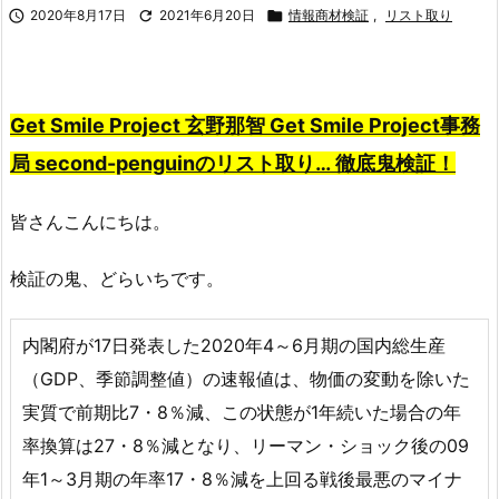

2020年8月17日

2021年6月20日

情報商材検証
,
リスト取り
Get Smile Project 玄野那智 Get Smile Project事務
局 second-penguinのリスト取り…
徹底鬼検証！
皆さんこんにちは。
検証の鬼、どらいちです。
内閣府が17日発表した2020年4～6月期の国内総生産
（GDP、季節調整値）の速報値は、物価の変動を除いた
実質で前期比7・8％減、この状態が1年続いた場合の年
率換算は27・8％減となり、リーマン・ショック後の09
年1～3月期の年率17・8％減を上回る戦後最悪のマイナ