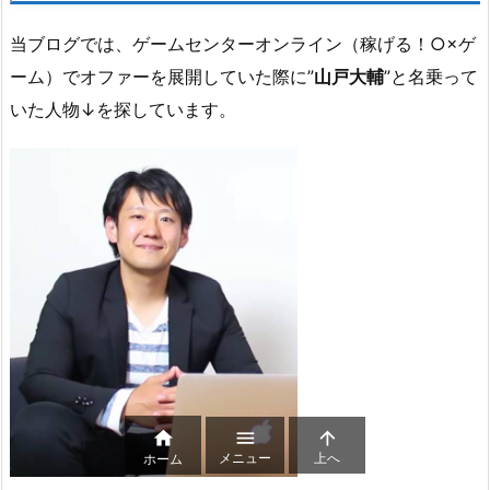
当ブログでは、ゲームセンターオンライン（
稼げる！○×ゲ
ーム）
でオファーを展開していた際に”
山戸大輔
”と名乗って
いた人物↓を探しています。



メニュー
上へ
ホーム