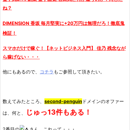
ね？
DIMENSION 香坂 毎月堅実に+20万円は無理だろ！徹底鬼
検証！
スマホだけで稼ぐ！【ネットビジネス入門】 佳乃 残念なが
ら稼げない・・・
他にもあるので、
コチラ
もご参照して頂きたい。
数えてみたところ、
second-penguin
ドメインのオファー
じゅっ13件もある！
は、何と、
2番目の
さん、これって・・・