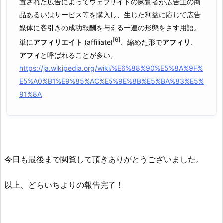
置された広告によってウェブサイトの閲覧者が広告主の商
品あるいはサービス等を購入し、生じた利益に応じて広告
媒体に客引きの成功報酬を与える一連の形態をさす用語。
[6]
単に
アフィリエイト
(affiliate)
、縮めた形で
アフィリ
、
アフィ
と呼ばれることが多い。
https://ja.wikipedia.org/wiki/%E6%88%90%E5%8A%9F%
E5%A0%B1%E9%85%AC%E5%9E%8B%E5%BA%83%E5%
91%8A
今日も最後まで閲覧して頂きありがとうございました。
以上、どらいちよりの報告完了！