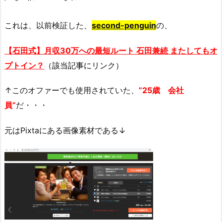
これは、以前検証した、
second-penguin
の、
【石田式】月収30万への最短ルート 石田兼続 またしてもオ
プトイン？
（該当記事にリンク）
↑このオファーでも使用されていた、
”25歳 会社
員”
だ・・・
元はPixtaにある画像素材である↓