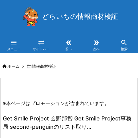
どらいちの情報商材検証





メニュー
サイドバー
前へ
次へ
検索

ホーム
>

情報商材検証
※本ページはプロモーションが含まれています。
Get Smile Project 玄野那智 Get Smile Project事務
局 second-penguinのリスト取り…