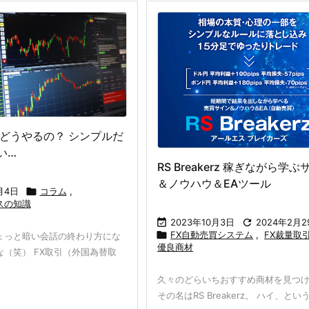
てどうやるの？ シンプルだ
い…
RS Breakerz 稼ぎながら学
＆ノウハウ＆EAツール
月4日

コラム
,
スの知識

2023年10月3日

2024年2月2

FX自動売買システム
,
FX裁量取
ょっと暗い会話の終わり方にな
優良商材
（笑） FX取引（外国為替取
久々のどらいちおすすめ商材を見つ
その名はRS Breakerz。 ハイ、というこ