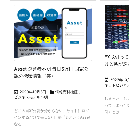
FX取引っ
けど奥が深
Asset 運営者不明 毎日5万円 国家公
認の機密情報（笑）

2023年10
ネットビジネ

2023年10月6日

情報商材検証
,
ビジネスモデル不明
しまった、ち
ってしまったな
どこの国家公認か分からない、サイトにログ
引）とは ...
インするだけで毎日5万円稼げるというAsset
なる ...