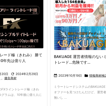
トレード極（きわみ） 勝て
BAKUAGE 運営者情報のない
10年先は億り人
トレード…危険です…
月20日

2024年2月29日

2023年10月19日

情報商材検
引
,
優良商材
ミラートレードシステムのBAKUAG
のFXライントレード極（きわ
オファーを見つけたんだけど、運営
ログラムは、10年後に億り人に
無いし ...