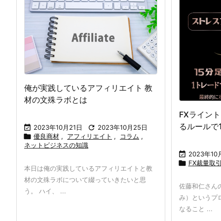
俺が実践しているアフィリエイト 教
材の文殊ラボとは
FXライン
るルールで

2023年10月21日

2023年10月25日

優良商材
,
アフィリエイト
,
コラム
,
ネットビジネスの知識

2023年10

FX裁量取
本日は俺の実践しているアフィリエイトと教
材の文殊ラボについて綴っていきたいと思
佐藤和仁さん
う。 ハイ、 ...
み）というプ
なること ...