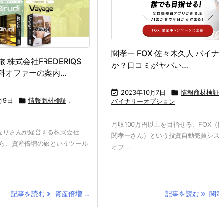
関孝一 FOX 佐々木久人 バイ
 株式会社FREDERIQS
か？口コミがヤバい…
料オファーの案内…

2023年10月7日

情報商材検
月9日

情報商材検証
,
バイナリーオプション
月収100万円以上を目指せる、FOX
なりさんが経営する株式会社
関孝一さん）という投資自動売買シ
QSから、資産倍増の旅というツール
オフ ...
記事を読む
資産倍増 ...
記事を読む
関孝一