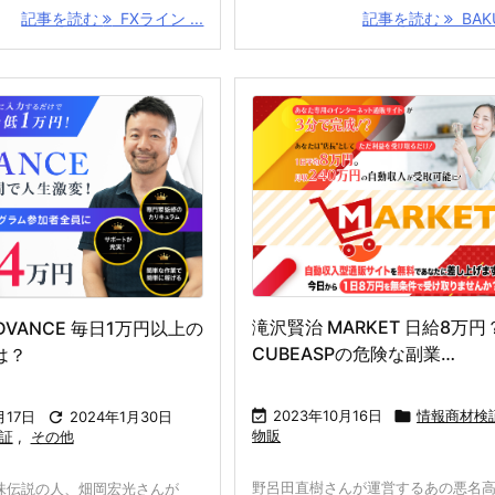
記事を読む
FXライン ...
記事を読む
BAKU
滝沢賢治 MARKET 日給8万円
DVANCE 毎日1万円以上の
CUBEASPの危険な副業…
は？

2023年10月16日

情報商材検
月17日

2024年1月30日
物販
証
,
その他
野呂田直樹さんが運営するあの悪名高
味伝説の人、畑岡宏光さんが