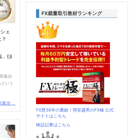
FX裁量取引教材ランキング
ルシェ
上？
証
,
FX
武田真治
るという
治 ...
FX歴38年の重鎮！岡安盛男のFX極 公式
サイトはこちら
検証記事はこちら