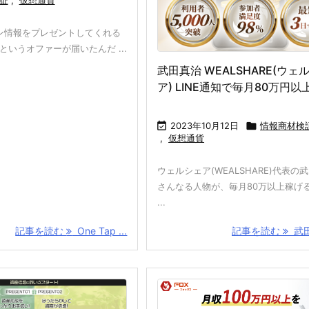
ン情報をプレゼントしてくれる
oinというオファーが届いたんだ ...
武田真治 WEALSHARE(ウェ
ア) LINE通知で毎月80万円以

2023年10月12日

情報商材検
,
仮想通貨
ウェルシェア(WEALSHARE)代表の
さんなる人物が、毎月80万以上稼げ
...
記事を読む
One Tap ...
記事を読む
武田真