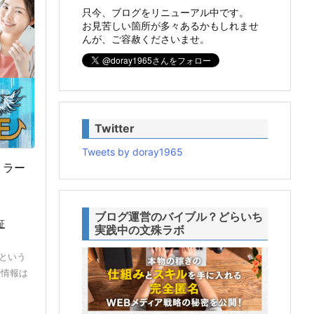
只今、ブログをリニューアル中です。
お見苦しい箇所が多々あるかもしれませ
んが、ご容赦くださいませ。
Twitter
Tweets by doray1965
ミラー
ブログ運営のバイブル？どらいち
証
実践中の文殊ラボ
Eという
者情報は