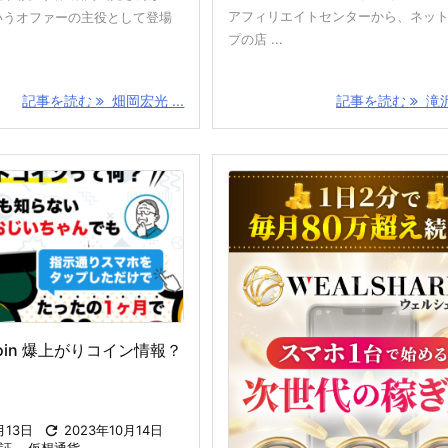
アフィリエイトセンターから、ネッ
というオファーの主役として登場
プの店 ...
記事を読む
畑岡宏光 ...
記事を読む
滝沢賢
 Coin 爆上がりコイン情報？
月13日

2023年10月14日
証
,
仮想通貨