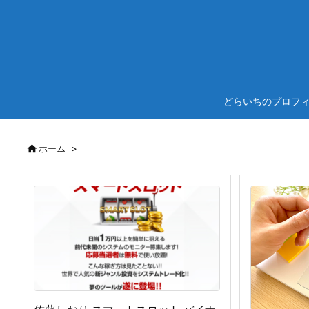
どらいちのプロフ

ホーム
>