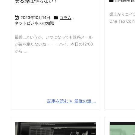
せる隙は作らない！

爆上がりコイ

2023年10月14日

コラム
,
One Tap C
ネットビジネスの知識
最近…というか、いつになっても迷惑メール
が後を絶たないね・・・ ハイ、本日の12:00
から ...
記事を読む
最近の迷 ...