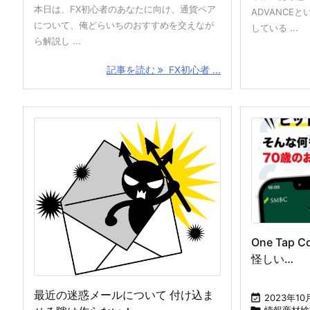
本日は、FX初心者のあなたに向け、通貨ペア
ADVANCE
について、俺どらいちのおすすめを交えなが
している ...
ら解説し ...
記事を読む
FX初心者 ...
One Tap
怪しい…
最近の迷惑メールについて 付け込ま

2023年10
情報商材検