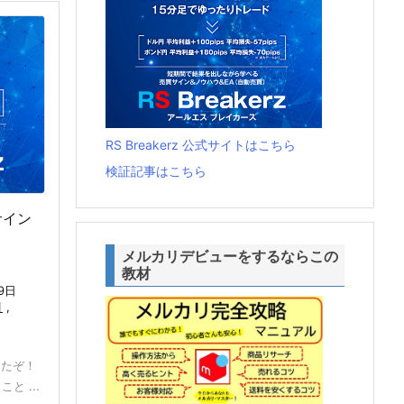
RS Breakerz 公式サイトはこちら
検証記事はこちら
ぶサイン
メルカリデビューをするならこの
教材
9日
引
,
けたぞ！
と ...