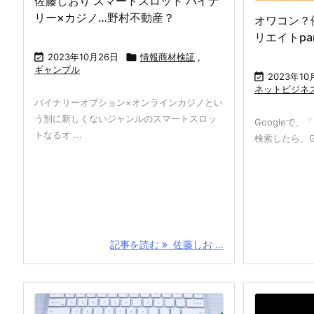
佐藤しおり スマートスロット バイナ
リー×カジノ…野村不動産？
オワコン？
リエイトpar

2023年10月26日

情報商材検証
,
ギャンブル

2023年10
ネットビジネ
バイナリーオプション×オンラインカジノとい
う別に新しくないジャンルのスマートスロッ
Googleで
トなるオ ...
検索したら、Goo
記事を読む
佐藤しお ...