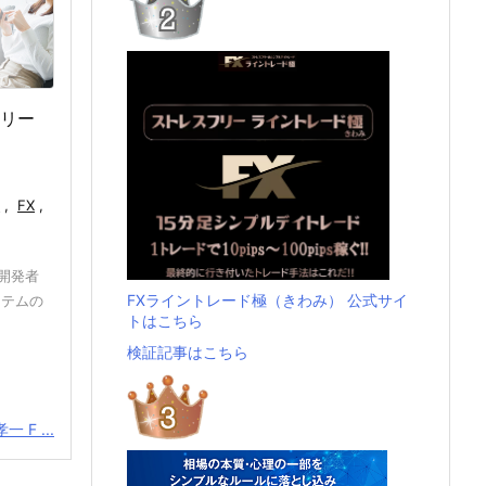
ナリー
証
,
FX
,
（開発者
FXライントレード極（きわみ） 公式サイ
ステムの
トはこちら
検証記事はこちら
 F ...