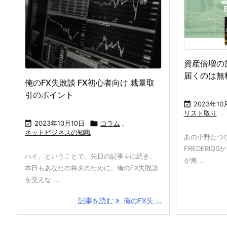
資産倍増の旅
届くのは無
俺のFX失敗談 FX初心者向け 裁量取
引のポイント

2023年10
リスト取り

2023年10月10日

コラム
,
ネットビジネスの知識
あの小野たつ
FREDERI
ハイ、ということで、先日の記事↓に続き、
が無 ...
本日もあなたの将来のために、俺のFX失敗談
を交えな ...
記事を読む
俺のFX失 ...