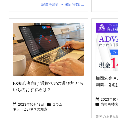
記事を読む
俺が実践 ...
畑岡宏光 A
FX初心者向け 通貨ペアの選び方 どら
副業…引退
いちのおすすめは？

2023年10

情報商材検

2023年10月18日

コラム
,
ネットビジネスの知識
業界のある意