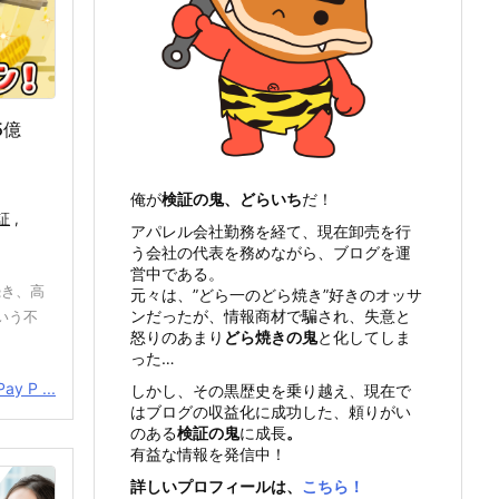
5億
俺が
検証の鬼、どらいち
だ！
証
,
アパレル会社勤務を経て、現在卸売を行
う会社の代表を務めながら、ブログを運
営中である。
続き、高
元々は、”どら一のどら焼き”好きのオッサ
ンだったが、情報商材で騙され、失意と
という不
怒りのあまり
どら焼きの鬼
と化してしま
った…
y P ...
しかし、その黒歴史を乗り越え、現在で
はブログの収益化に成功した、頼りがい
のある
検証の鬼
に成長
。
有益な情報を発信中！
詳しいプロフィールは、
こちら！