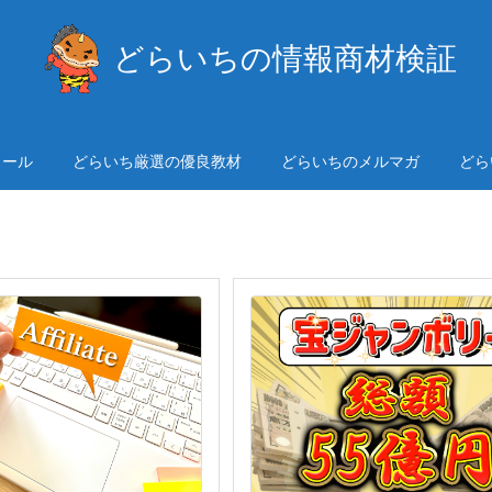
どらいちの情報商材検証
ィール
どらいち厳選の優良教材
どらいちのメルマガ
どら