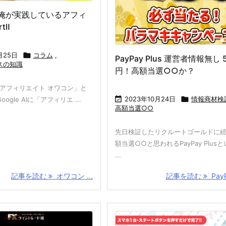
俺が実践しているアフィ
tⅡ
月25日

コラム
,
PayPay Plus 運営者情報無し 
スの知識
円！高額当選○○か？
、「アフィリエイト オワコン」と

2023年10月24日

情報商材検
gle AIに「アフィリエ ...
高額当選○○
先日検証したリクルートゴールドに
額当選○○と思われるPayPay Plus
...
記事を読む
オワコン ...
記事を読む
PayPa