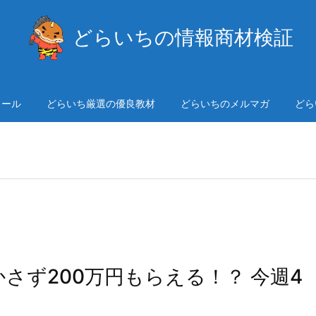
どらいちの情報商材検証
ィール
どらいち厳選の優良教材
どらいちのメルマガ
どら
かさず200万円もらえる！？ 今週4