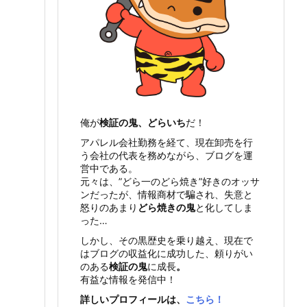
俺が
検証の鬼、どらいち
だ！
アパレル会社勤務を経て、現在卸売を行
う会社の代表を務めながら、ブログを運
営中である。
元々は、”どら一のどら焼き”好きのオッサ
ンだったが、情報商材で騙され、失意と
怒りのあまり
どら焼きの鬼
と化してしま
った…
しかし、その黒歴史を乗り越え、現在で
はブログの収益化に成功した、頼りがい
のある
検証の鬼
に成長
。
有益な情報を発信中！
詳しいプロフィールは、
こちら！