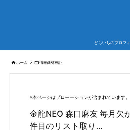
どらいちのプロフ

ホーム
>

情報商材検証
※本ページはプロモーションが含まれています。
金龍NEO 森口麻友 毎月欠
件目のリスト取り…