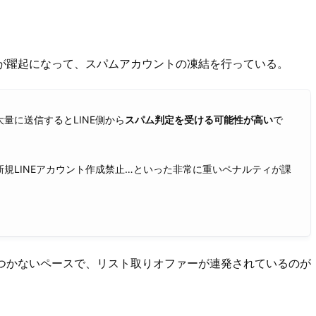
営が躍起になって、スパムアカウントの凍結を行っている。
量に送信するとLINE側から
スパム判定を受ける可能性が高い
で
規LINEアカウント作成禁止…といった非常に重いペナルティが課
っつかないペースで、リスト取りオファーが連発されているのが