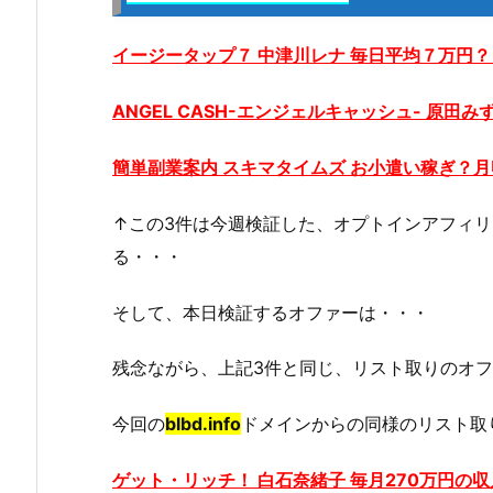
イージータップ７ 中津川レナ 毎日平均７万
ANGEL CASH-エンジェルキャッシュ- 原田
簡単副業案内 スキマタイムズ お小遣い稼ぎ？
↑この3件は今週検証した、オプトインアフィ
る・・・
そして、本日検証するオファーは・・・
残念ながら、上記3件と同じ、リスト取りのオ
今回の
blbd.info
ドメインからの同様のリスト取り
ゲット・リッチ！ 白石奈緒子 毎月270万円の