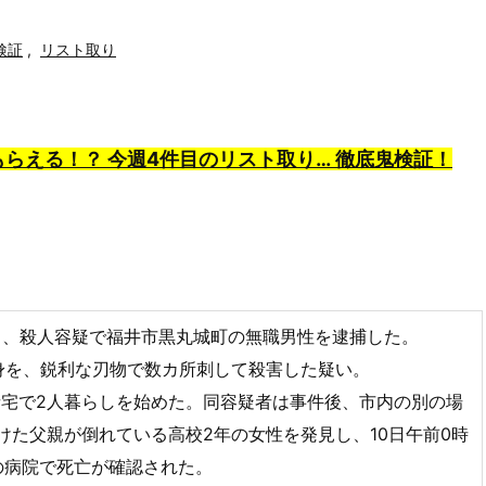
検証
,
リスト取り
円もらえる！？ 今週4件目のリスト取り…
徹底鬼検証！
日、殺人容疑で福井市黒丸城町の無職男性を逮捕した。
身を、鋭利な刃物で数カ所刺して殺害した疑い。
宅で2人暮らしを始めた。同容疑者は事件後、市内の別の場
けた父親が倒れている高校2年の女性を発見し、10日午前0時
先の病院で死亡が確認された。