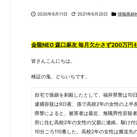

2020年9月11日

2021年6月20日

情報商材
金龍NEO 森口麻友 毎月欠かさず200万
皆さんこんにちは。
検証の鬼、どらいちです。
自宅で孫娘を刺殺したとして、福井県警は10
逮捕容疑は9日夜、孫で高校2年の女性の上半
県警によると、被害者は最近、無職男性容疑者
所に住む高校2年の女性の父親に連絡。駆け付
10分ごろ110番した。高校2年の女性は搬送