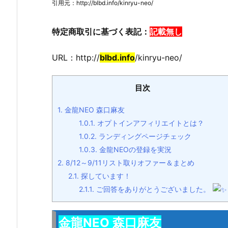
引用元：http://blbd.info/kinryu-neo/
特定商取引に基づく表記：
記載無し
URL：http://
blbd.info
/kinryu-neo/
目次
1.
金龍NEO 森口麻友
1.0.1.
オプトインアフィリエイトとは？
1.0.2.
ランディングページチェック
1.0.3.
金龍NEOの登録を実況
2.
8/12～9/11リスト取りオファー＆まとめ
2.1.
探しています！
2.1.1.
ご回答をありがとうございました。
金龍NEO 森口麻友