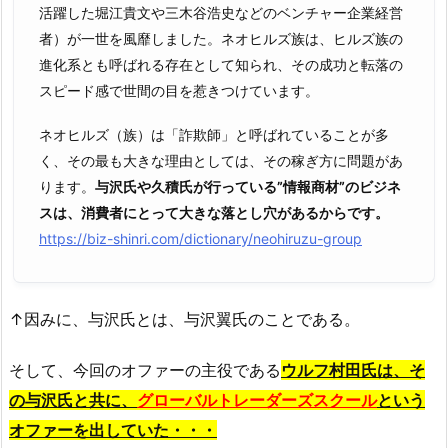
活躍した堀江貴文や三木谷浩史などのベンチャー企業経営
者）が一世を風靡しました。ネオヒルズ族は、ヒルズ族の
進化系とも呼ばれる存在として知られ、その成功と転落の
スピード感で世間の目を惹きつけています。
ネオヒルズ（族）は「詐欺師」と呼ばれていることが多
く、その最も大きな理由としては、その稼ぎ方に問題があ
ります。
与沢氏や久積氏が行っている”情報商材”のビジネ
スは、消費者にとって大きな落とし穴があるからです。
https://biz-shinri.com/dictionary/neohiruzu-group
↑因みに、与沢氏とは、与沢翼氏のことである。
そして、今回のオファーの主役である
ウルフ村田氏は、そ
の与沢氏と共に、
グローバルトレーダーズスクール
という
オファーを出していた
・・・