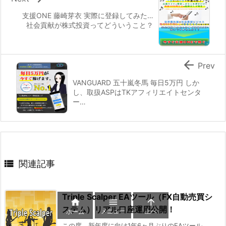
支援ONE 藤崎芽衣 実際に登録してみた…
社会貢献が株式投資ってどういうこと？

Prev
VANGUARD 五十嵐冬馬 毎日5万円 しか
し、取扱ASPはTKアフィリエイトセンタ
ー…

関連記事
Triple Scalper EAツール（FX自動売買シ



ステム）リアル口座運用公開！
メニュー
上へ
ホーム
この度、新年度に向け1年6ヶ月ぶりのEAツール