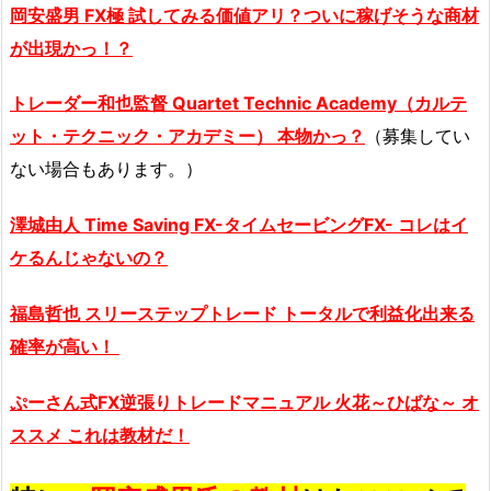
岡安盛男 FX極 試してみる価値アリ？ついに稼げそうな商材
が出現かっ！？
トレーダー和也監督 Quartet Technic Academy（カルテ
ット・テクニック・アカデミー） 本物かっ？
（募集してい
ない場合もあります。）
澤城由人 Time Saving FX-タイムセービングFX- コレはイ
ケるんじゃないの？
福島哲也 スリーステップトレード トータルで利益化出来る
確率が高い！
ぷーさん式FX逆張りトレードマニュアル 火花～ひばな～ オ
ススメ これは教材だ！