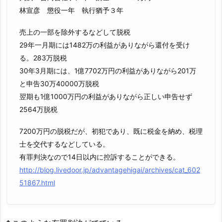
林宣彦 懲役一年 執行猶予３年
売上の一部を除外するなどして脱税
29年一月期には1482万の利益がありながら還付を受け
る。283万脱税
30年3月期には、1億7702万円の利益がありながら201万
と申告30万40000万脱税
翌期も1億1000万円の利益がありながら正しい申告せず
2564万脱税
7200万円の脱税だが、初犯であり、既に税金を納め、税理
士を交代するなどしている。
有罪判決なので14日以内に控訴することができる。
http://blog.livedoor.jp/advantagehigai/archives/cat_602
51867.html