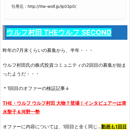
引用元：http://the-wolf.jp/lp03p0/
ウルフ村田 THEウルフ SECOND
昨年の7月末くらいの募集から、半年・・・
ウルフ村田氏の株式投資コミュニティの2回目の募集が始ま
ったようだ・・・
＊1回目のオファーの検証記事↓
THE・
ウルフ
ウルフ
村田 大物？登場！インタビュアーは清
水聖子＆河野一勢
オファーに内容については、1回目と全く同じ…
動画も1回目