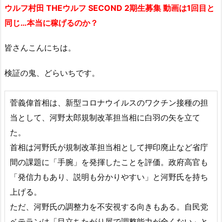
ウルフ村田 THEウルフ SECOND 2期生募集 動画は1回目と
同じ…本当に稼げるのか？
皆さんこんにちは。
検証の鬼、どらいちです。
菅義偉首相は、新型コロナウイルスのワクチン接種の担
当として、河野太郎規制改革担当相に白羽の矢を立て
た。
首相は河野氏が規制改革担当相として押印廃止など省庁
間の課題に「手腕」を発揮したことを評価。政府高官も
「発信力もあり、説明も分かりやすい」と河野氏を持ち
上げる。
ただ、河野氏の調整力を不安視する向きもある。自民党
ベテランは「目立ちたがり屋で調整能力が全くない」と