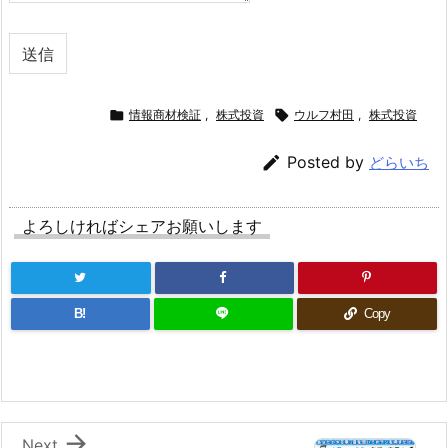
送信

情報商材検証
,
株式投資

ウルフ村田
,
株式投資

Posted by
どらいち
よろしければシェアお願いします
B!
Copy

Next