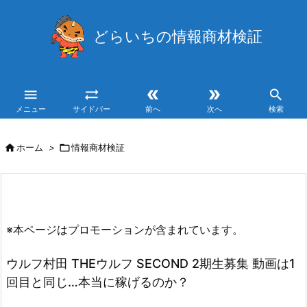
どらいちの情報商材検証





メニュー
サイドバー
前へ
次へ
検索

ホーム
>

情報商材検証
※本ページはプロモーションが含まれています。
ウルフ村田 THEウルフ SECOND 2期生募集 動画は1
回目と同じ…本当に稼げるのか？